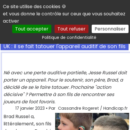
Panneau de gestion des cookies
Ce site utilise des cookies 🍪
et vous donne le contrôle sur ceux que vous souhaitez
activer
Tout accepter
Tout refuser
Personnaliser
Rechercher
Politique de confidentialité
UK : il se fait tatouer l'appareil auditif de son fils
Né avec une perte auditive partielle, Jesse Russel doit
porter un appareil. Pour le soutenir, son père, Brad, a
décidé de se le faire tatouer. Prochaine "action
décisive" ? Permettre à son fils de rencontrer ses
joueurs de foot favoris.
17 janvier 2023
• Par
Cassandre Rogeret / Handicap.fr
Brad Russel a,
littéralement, son fils