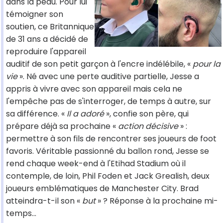
dans la peau. Pour lui
témoigner son
soutien, ce Britannique
de 31 ans a décidé de
reproduire l'appareil
auditif de son petit garçon à l'encre indélébile, «
pour la
vie
». Né avec une perte auditive partielle, Jesse a
appris à vivre avec son appareil mais cela ne
l'empêche pas de s'interroger, de temps à autre, sur
sa différence. «
Il a adoré
», confie son père, qui
prépare déjà sa prochaine «
action décisive
» :
permettre à son fils de rencontrer ses joueurs de foot
favoris. Véritable passionné du ballon rond, Jesse se
rend chaque week-end à l'Etihad Stadium où il
contemple, de loin, Phil Foden et Jack Grealish, deux
joueurs emblématiques de Manchester City. Brad
atteindra-t-il son «
but
» ? Réponse à la prochaine mi-
temps...