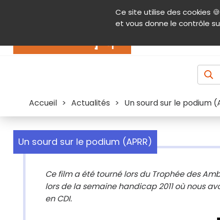
Panneau de gestion des cookies
Ce site utilise des cookies 🍪
Contenu
Aide et accessibilité
Menu pr
et vous donne le contrôle su
Actualités
Accueil
>
Actualités
>
Un sourd sur le podium 
Un sourd sur le podium (APRR)
Ce film a été tourné lors du Trophée des A
lors de la semaine handicap 2011 où nous avon
en CDI.