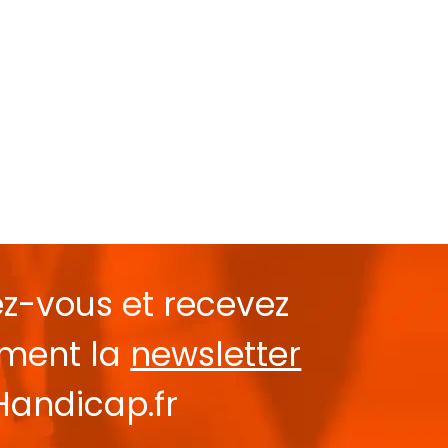
ez-vous et recevez
ement la
newsletter
Handicap.fr