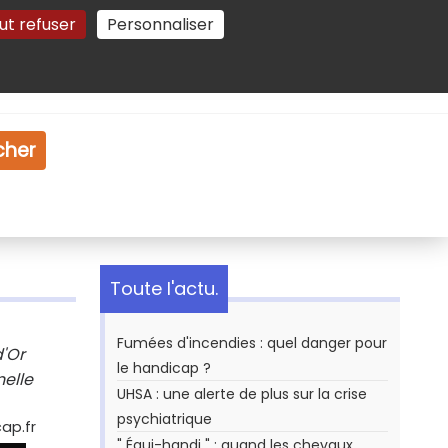
ut refuser
Personnaliser
Gestion des cookies
e
Vidéo
Dossiers
cher
Toute l'actu.
Fumées d'incendies : quel danger pour
d'Or
le handicap ?
nelle
UHSA : une alerte de plus sur la crise
psychiatrique
ap.fr
" Équi-handi " : quand les chevaux