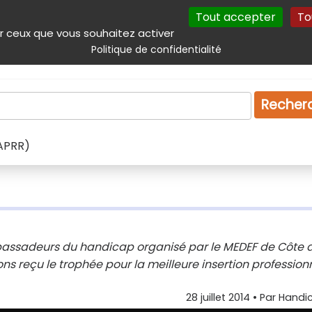
Tout accepter
To
incipal
Navigation complémentaire
Autres services
Plan du site
r ceux que vous souhaitez activer
Politique de confidentialité
Produits & services
Emploi
Droit
Tourism
Recher
(APRR)
mbassadeurs du handicap organisé par le MEDEF de Côte 
s reçu le trophée pour la meilleure insertion profession
28 juillet 2014
• Par
Handic