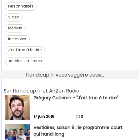
Personnalités
Video
Médias
Initiatives
J'ai 1 truc à te dire
Articles similaires
Handicap.fr vous suggère aussi...
Sur Handicap.fr et AirZen Radio :
Grégory Cuilleron - "J'ai 1 truc à te dire"
17 juin 2019
0
Vestiaires, saison 8 : le programme court
qui handi long