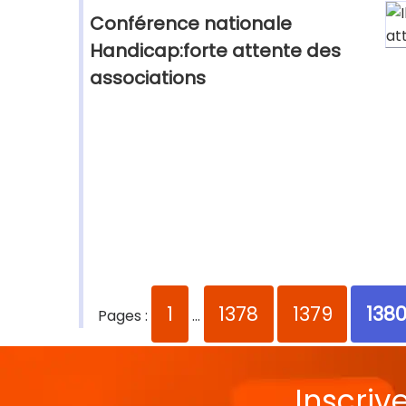
Conférence nationale
Handicap:forte attente des
associations
1
1378
1379
138
Pages :
...
Inscriv