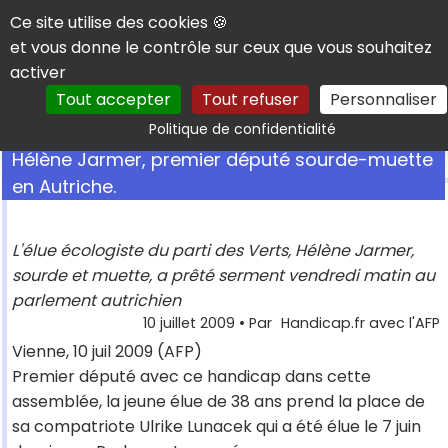
Panneau de gestion des cookies
Ce site utilise des cookies 🍪
et vous donne le contrôle sur ceux que vous souhaitez
activer
Tout accepter
Tout refuser
Personnaliser
Rechercher
Politique de confidentialité
Hélène Jarmer, premier député sourde-muette
en Autriche.
L'élue écologiste du parti des Verts, Hélène Jarmer,
sourde et muette, a prêté serment vendredi matin au
parlement autrichien
10 juillet 2009
• Par
Handicap.fr avec l'AFP
Vienne, 10 juil 2009 (AFP)
Premier député avec ce handicap dans cette
assemblée, la jeune élue de 38 ans prend la place de
sa compatriote Ulrike Lunacek qui a été élue le 7 juin