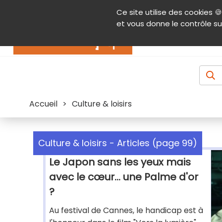
Panneau de gestion des cookies
Ce site utilise des cookies 🍪
Contenu
Aide et accessibilité
Menu pr
et vous donne le contrôle su
Actualités
Accueil
>
Culture & loisirs
Culture & loisirs - Articles (page 99)
Le Japon sans les yeux mais
avec le cœur... une Palme d'or
?
Au festival de Cannes, le handicap est à