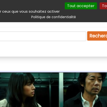
Tout accepter
To
incipal
Navigation complémentaire
Autres services
Plan du site
r ceux que vous souhaitez activer
Politique de confidentialité
Produits & services
Emploi
Droit
Tourism
Recher