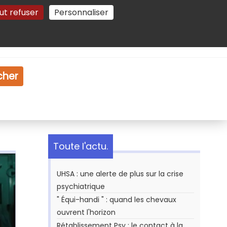
ut refuser
Personnaliser
Gestion des cookies
e
Vidéo
Dossiers
cher
Toute l'actu.
UHSA : une alerte de plus sur la crise
psychiatrique
" Équi-handi " : quand les chevaux
ouvrent l'horizon
Rétablissement Psy : le contact à la