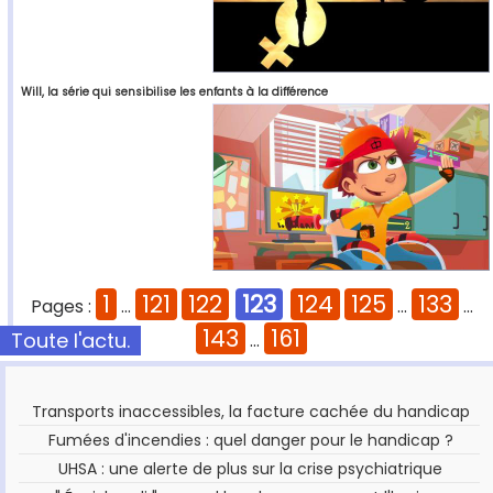
Will, la série qui sensibilise les enfants à la différence
1
121
122
123
124
125
133
Pages :
...
...
...
143
161
Toute l'actu.
...
Transports inaccessibles, la facture cachée du handicap
Fumées d'incendies : quel danger pour le handicap ?
UHSA : une alerte de plus sur la crise psychiatrique