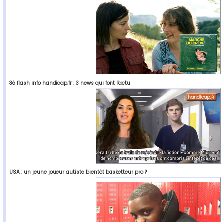
3è flash info handicap.fr : 3 news qui font l'actu
USA : un jeune joueur autiste bientôt basketteur pro ?