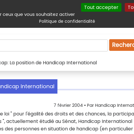
Tout accepter
To
incipal
Navigation complémentaire
Autres services
Plan du site
r ceux que vous souhaitez activer
Politique de confidentialité
Produits & services
Emploi
Droit
Tourism
Recher
icap: La position de Handicap International
andicap International
7 février 2004
• Par
Handicap Internat
 loi " pour l'égalité des droits et des chances, la particip
", actuellement étudié au Sénat, Handicap International
ses des personnes en situation de handicap (en particulier