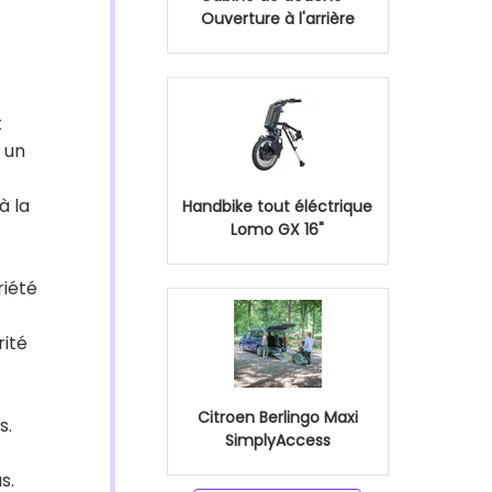
Ouverture à l'arrière
t
 un
à la
Handbike tout éléctrique
Lomo GX 16"
riété
rité
Citroen Berlingo Maxi
s.
SimplyAccess
s.