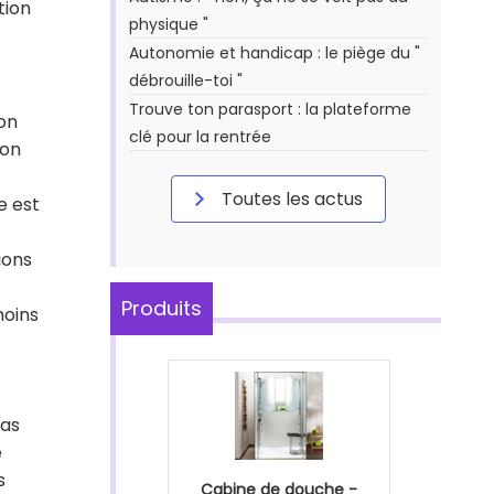
tion
physique "
Autonomie et handicap : le piège du "
débrouille-toi "
Trouve ton parasport : la plateforme
ion
clé pour la rentrée
ion
Toutes les actus
e est
ions
Produits
moins
pas
e
s
Cabine de douche -