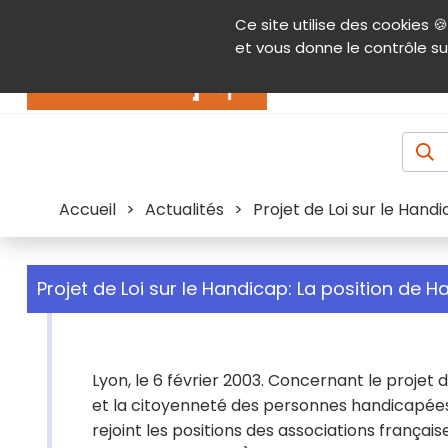
Panneau de gestion des cookies
Ce site utilise des cookies 🍪
Contenu
Aide et accessibilité
Menu pr
et vous donne le contrôle su
Actualités
Accueil
>
Actualités
>
Projet de Loi sur le Hand
Projet de Loi sur le Handicap: La position de H
Lyon, le 6 février 2003. Concernant le projet de
et la citoyenneté des personnes handicapées 
rejoint les positions des associations françai