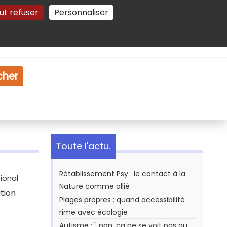
ut refuser
Personnaliser
Gestion des cookies
e
Vidéo
Dossiers
cher
Toute l'actu.
Rétablissement Psy : le contact à la
ional
Nature comme allié
ation
Plages propres : quand accessibilité
rime avec écologie
Autisme : " non, ça ne se voit pas au