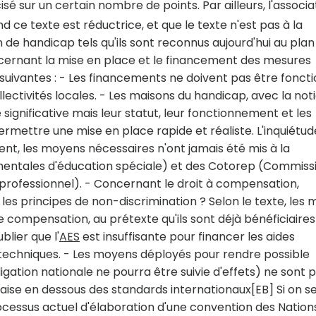
écisé sur un certain nombre de points. Par ailleurs, l'associa
d ce texte est réductrice, et que le texte n'est pas à la
 de handicap tels qu'ils sont reconnus aujourd'hui au plan
ncernant la mise en place et le financement des mesures
 suivantes : - Les financements ne doivent pas être fonct
lectivités locales. - Les maisons du handicap, avec la not
ignificative mais leur statut, leur fonctionnement et les
rmettre une mise en place rapide et réaliste. L'inquiétud
sent, les moyens nécessaires n'ont jamais été mis à la
ntales d'éducation spéciale) et des Cotorep (Commiss
professionnel). - Concernant le droit à compensation,
les principes de non-discrimination ? Selon le texte, les 
e compensation, au prétexte qu'ils sont déjà bénéficiaires
blier que l'
AES
est insuffisante pour financer les aides
 techniques. - Les moyens déployés pour rendre possible
ligation nationale ne pourra être suivie d'effets) ne sont 
nçaise en dessous des standards internationaux[EB] Si on s
ocessus actuel d'élaboration d'une convention des Nation