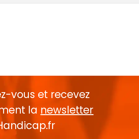
ez-vous et recevez
ement la
newsletter
Handicap.fr