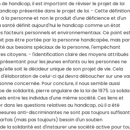
 de handicap, il est important de réviser le projet de loi
u handicap présentée dans le projet de loi. - Cette définition
la personne et non le produit d'une déficience et d'un
 santé définit aujourd'hui le handicap comme un état
e les facteurs personnels et environnementaux. Ce point es
 doit pas être portée par la personne handicapée, mais par
té aux besoins spéciaux de la personne, l'empêchant
 citoyens. - l'identification claire des moyens attribués 
eprésentant pour les jeunes enfants ou les personnes ne
lle soit le décideur unique de son projet de vie. Cela
 d'élaboration de celui-ci qui devra déboucher sur une va
ersonne concernée. Pour conclure, il nous semble aussi
e solidarité, pierre angulaire de la loi de 1975. La solida
uels entre les individus d'une même société. Ces liens et
r dans les questions relatives au handicap, où il a été
mesures anti-discriminantes ne sont pas toujours suffisant
rfois (mais pas toujours) besoin d'un soutien
e la solidarité est d'instaurer une société active pour tou