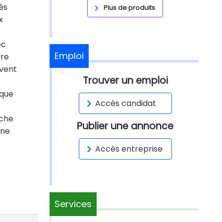
és
Plus de produits
x
ec
Emploi
dre
ivent
Trouver un emploi
ique
Accès candidat
oche
Publier une annonce
nne
Accès entreprise
Services