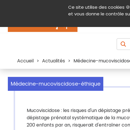
Panneau de gestion des cookies
Ce site utilise des cookies 🍪
Contenu
Aide et accessibilité
Menu pr
et vous donne le contrôle su
Actualités
Accueil
>
Actualités
>
Médecine-mucoviscidos
Médecine-mucoviscidose-éthique
Mucoviscidose : les risques d'un dépistage pr
dépistage prénatal systématique de la mucov
200 enfants par an, risquerait d'entraîner con