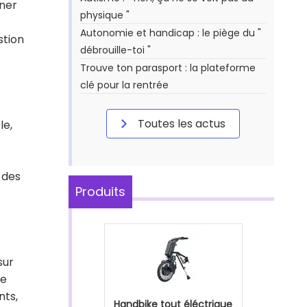
nner
physique "
Autonomie et handicap : le piège du "
stion
débrouille-toi "
Trouve ton parasport : la plateforme
clé pour la rentrée
Toutes les actus
le,
 des
Produits
sur
ie
nts,
Handbike tout éléctrique