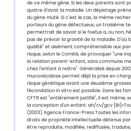
de ce même gène. Si les deux parents sont por
quatre d'avoir la maladie. Un dépistage prénat
du gène muté. Si c'est le cas, la même recher
porteurs du gène défectueux, un troisième te
permettrait de savoir si le foetus a, ou non,
pas de prévoir la gravité de la maladie. D'où l
qualité" et aisément compréhensible aux paren
risque, selon le Comité, de provoquer "une inq
la relation parent-enfant, sans commune mes
chez l'enfant à naître". Généralisé depuis 20
mucoviscidose permet déjà la prise en charge
risque génétique avant une deuxième grosses
fécondation in vitro est possible. Dans les fa
CFTR est "entièrement justifié", il est même, 
la conception d'un enfant. ah/cv/gcv [BI]«To
(2003) Agence France-Press.Toutes les infor
droits de propriété intellectuelle détenus pa
être reproduite, modifiée, rediffusée, tradui