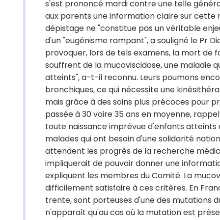
s'est prononcé mardi contre une telle générali
aux parents une information claire sur cette
dépistage ne "constitue pas un véritable enje
d'un "eugénisme rampant", a souligné le Pr Did
provoquer, lors de tels examens, la mort de f
souffrent de la mucoviscidose, une maladie q
atteints", a-t-il reconnu. Leurs poumons en
bronchiques, ce qui nécessite une kinésithéra
mais grâce à des soins plus précoces pour pré
passée à 30 voire 35 ans en moyenne, rappel
toute naissance imprévue d'enfants atteints 
malades qui ont besoin d'une solidarité nation
attendent les progrès de la recherche médic
impliquerait de pouvoir donner une information
expliquent les membres du Comité. La mucov
difficilement satisfaire à ces critères. En Fr
trente, sont porteuses d'une des mutations d
n'apparaît qu'au cas où la mutation est prése