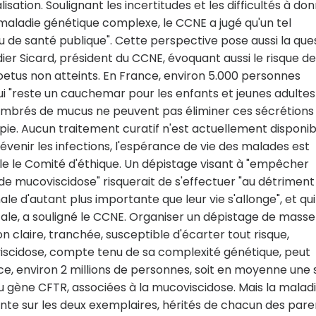
sation. Soulignant les incertitudes et les difficultés à do
 maladie génétique complexe, le CCNE a jugé qu'un tel
u de santé publique". Cette perspective pose aussi la que
ier Sicard, président du CCNE, évoquant aussi le risque de
oetus non atteints. En France, environ 5.000 personnes
ui "reste un cauchemar pour les enfants et jeunes adultes
combrés de mucus ne peuvent pas éliminer ces sécrétions
pie. Aucun traitement curatif n'est actuellement disponib
venir les infections, l'espérance de vie des malades est
le le Comité d'éthique. Un dépistage visant à "empêcher
de mucoviscidose" risquerait de s'effectuer "au détriment
ale d'autant plus importante que leur vie s'allonge", et qui
ale, a souligné le CCNE. Organiser un dépistage de masse
 claire, tranchée, susceptible d'écarter tout risque,
iscidose, compte tenu de sa complexité génétique, peut
ance, environ 2 millions de personnes, soit en moyenne une 
u gène CFTR, associées à la mucoviscidose. Mais la malad
nte sur les deux exemplaires, hérités de chacun des pare