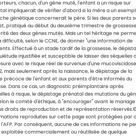
teurs, chacun, d'un gène muté, l'enfant a un risque sur
al impliquerait de vérifier d'abord si la mère a un exempl
che génétique concernerait le père. Si les deux parents 
st, pratiqué au début du deuxième trimestre de grossesse
 hérité des deux gènes mutés. Mais un tel héritage ne perm
a difficulté, selon le CCNE, de donner "une information de
ts. Effectué à un stade tardif de la grossesse, le dépist
uiétude injustifiée et susceptible de laisser des séquelles 
ure avec le risque réel de survenue d'une mucoviscidos
02, mais seulement après la naissance, le dépistage de la
 précoce de l'enfant et aux parents d'être informés du
se. Dans ce cas, un diagnostic préimplantaire après
milles à risque, le dépistage prénatal des mutations du gè
selon le comité d'éthique, à "encourager" avant le mariage
us droits de reproduction et de représentation réservés.
mations reproduites sur cette page sont protégées par 
r l'AFP. Par conséquent, aucune de ces informations ne pe
te, exploitée commercialement ou réutilisée de quelque