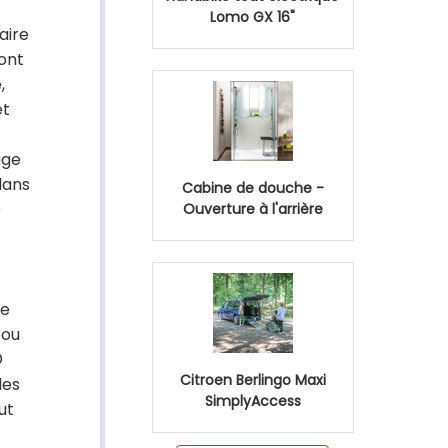
Lomo GX 16"
aire
sont
,
et
age
dans
Cabine de douche -
e
Ouverture à l'arrière
ne
 ou
©
Citroen Berlingo Maxi
des
SimplyAccess
ut