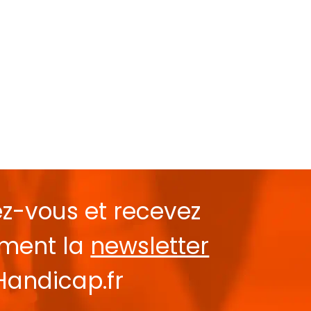
ez-vous et recevez
ement la
newsletter
Handicap.fr