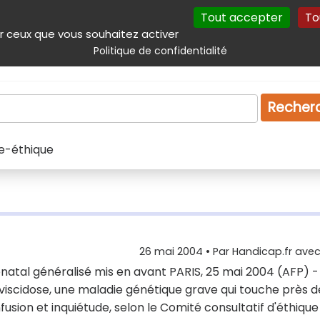
Tout accepter
To
incipal
Navigation complémentaire
Autres services
Plan du site
r ceux que vous souhaitez activer
Politique de confidentialité
Produits & services
Emploi
Droit
Tourism
Recher
e-éthique
26 mai 2004
• Par
Handicap.fr avec 
énatal généralisé mis en avant PARIS, 25 mai 2004 (AFP) -
iscidose, une maladie génétique grave qui touche près d
fusion et inquiétude, selon le Comité consultatif d'éthique