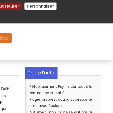
ut refuser
Personnaliser
Gestion des cookies
e
Vidéo
Dossiers
cher
Toute l'actu.
Rétablissement Psy : le contact à la
l'AFP
Nature comme allié
 Un
Plages propres : quand accessibilité
e
rime avec écologie
 qui
Autisme : " non, ça ne se voit pas au