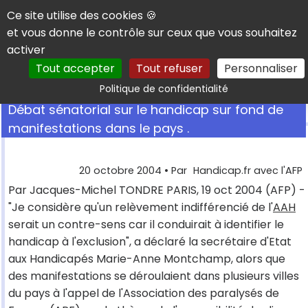
Panneau de gestion des cookies
Ce site utilise des cookies 🍪
et vous donne le contrôle sur ceux que vous souhaitez
activer
Tout accepter
Tout refuser
Personnaliser
Rechercher
Politique de confidentialité
Débat sénatorial sur le handicap sur fond de
manifestations dans le pays .
20 octobre 2004
• Par
Handicap.fr avec l'AFP
Par Jacques-Michel TONDRE PARIS, 19 oct 2004 (AFP) -
"Je considère qu'un relèvement indifférencié de l'
AAH
serait un contre-sens car il conduirait à identifier le
handicap à l'exclusion", a déclaré la secrétaire d'Etat
aux Handicapés Marie-Anne Montchamp, alors que
des manifestations se déroulaient dans plusieurs villes
du pays à l'appel de l'Association des paralysés de