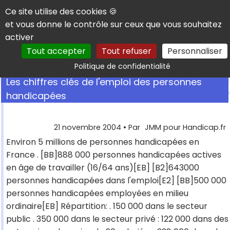
Panneau de gestion des cookies
Ce site utilise des cookies 🍪
et vous donne le contrôle sur ceux que vous souhaitez
activer
Tout accepter
Tout refuser
Personnaliser
Rechercher
Politique de confidentialité
Les chiffres clés de l'emploi des personnes
handicapées
21 novembre 2004
• Par
JMM pour Handicap.fr
Environ 5 millions de personnes handicapées en
France . [BB]888 000 personnes handicapées actives
en âge de travailler (16/64 ans)[EB] [B2]643000
personnes handicapées dans l'emploi[E2] [BB]500 000
personnes handicapées employées en milieu
ordinaire[EB] Répartition: . 150 000 dans le secteur
public . 350 000 dans le secteur privé : 122 000 dans des