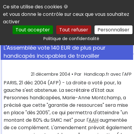
Panneau de gestion des cookies
Ce site utilise des cookies 🍪
et vous donne le contrôle sur ceux que vous souhaitez
activer
Tout accepter
Tout refuser
Personnaliser
Rechercher
Politique de confidentialité
L'Assemblée vote 140 EUR de plus pour
handicapés incapables de travailler
21 décembre 2004
• Par
Handicap.fr avec l'AFP
PARIS, 21 déc 2004 (AFP) - La droite a voté pour, la
gauche s'est abstenue. La secrétaire d'Etat aux
Personnes handicapées, Marie-Anne Montchamp, a
précisé que cette "garantie de ressources" sera mise
en place "dès 2005", ce qui permettra d'atteindre "un
montant de 80% du SMIC net" pour l'
AAH
augmentée
de ce complément. L'amendement prévoit également