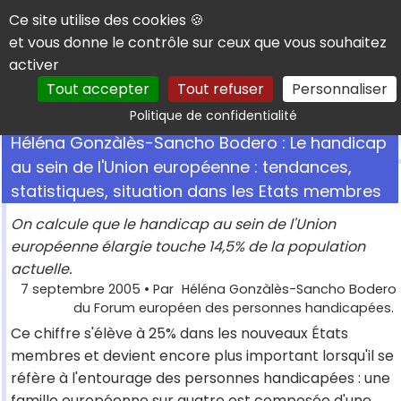
Panneau de gestion des cookies
Ce site utilise des cookies 🍪
et vous donne le contrôle sur ceux que vous souhaitez
activer
Tout accepter
Tout refuser
Personnaliser
Rechercher
Politique de confidentialité
Héléna Gonzàlès-Sancho Bodero : Le handicap
au sein de l'Union européenne : tendances,
statistiques, situation dans les Etats membres
On calcule que le handicap au sein de l'Union
européenne élargie touche 14,5% de la population
actuelle.
7 septembre 2005
• Par
Héléna Gonzàlès-Sancho Bodero
du Forum européen des personnes handicapées.
Ce chiffre s'élève à 25% dans les nouveaux États
membres et devient encore plus important lorsqu'il se
réfère à l'entourage des personnes handicapées : une
famille européenne sur quatre est composée d'une