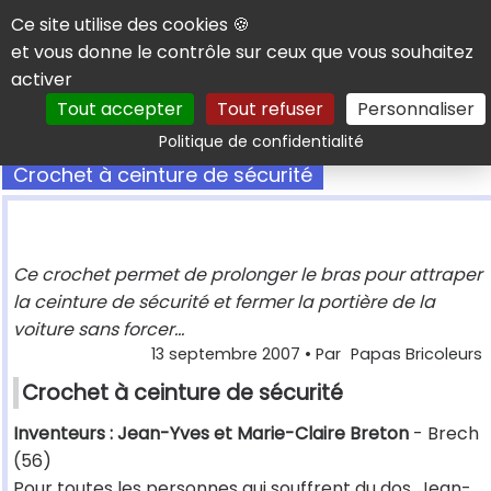
Panneau de gestion des cookies
Ce site utilise des cookies 🍪
et vous donne le contrôle sur ceux que vous souhaitez
activer
Tout accepter
Tout refuser
Personnaliser
Rechercher
Politique de confidentialité
Crochet à ceinture de sécurité
Ce crochet permet de prolonger le bras pour attraper
la ceinture de sécurité et fermer la portière de la
voiture sans forcer...
13 septembre 2007
• Par
Papas Bricoleurs
Crochet à ceinture de sécurité
Inventeurs : Jean-Yves et Marie-Claire Breton
- Brech
(56)
Pour toutes les personnes qui souffrent du dos, Jean-