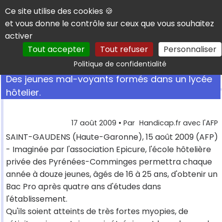
Panneau de gestion des cookies
Ce site utilise des cookies 🍪
et vous donne le contrôle sur ceux que vous souhaitez
activer
Tout accepter
Tout refuser
Personnaliser
Rechercher
Politique de confidentialité
Des jeunes mal-voyants formés dans un lycée
hôtelier.
17 août 2009
• Par
Handicap.fr avec l'AFP
SAINT-GAUDENS (Haute-Garonne), 15 août 2009 (AFP)
- Imaginée par l'association Epicure, l'école hôtelière
privée des Pyrénées-Comminges permettra chaque
année à douze jeunes, âgés de 16 à 25 ans, d'obtenir un
Bac Pro après quatre ans d'études dans
l'établissement.
Qu'ils soient atteints de très fortes myopies, de