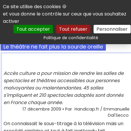
Panneau de gestion des cookies
Ce site utilise des cookies 🍪
et vous donne le contrôle sur ceux que vous souhaitez
activer
Tout accepter
Tout refuser
Personnaliser
Rechercher
Politique de confidentialité
Le théâtre ne fait plus la sourde oreille
Accès culture a pour mission de rendre les salles de
spectacles et théâtres accessibles aux personnes
malvoyantes ou malentendantes. 45 salles
s'impliquent et 210 spectacles adaptés sont donnés
en France chaque année.
17 décembre 2009
• Par
Handicap.fr / Emmanuelle
Dal'Secco
On connaissait le sous-titrage à la télévision mais un
procédé similaire et tout à fait inattendu fait