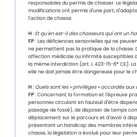
responsables du permis de chasser. Le législa
modifications ont permis d'une part, d'adapter
l'action de chasse.
H
:
Et qu'en est-il des chasseurs qui ont un h
FP
: Les déficiences sensorielles qui ne peuven
ne permettent pas la pratique de la chasse. 
affection médicale ou infirmité susceptibles 
la même interdiction (art. L 423-15-6° CE). 
elle ne doit jamais être dangereuse pour le cha
H
:
Quels sont les « privilèges » accordés au
FP
: Concernant la formation et l'épreuve pr
personnes circulant en fauteuil d'être dispen
passage de fossé), de disposer de temps com
déplacement sur le parcours et d'avoir à dis
présentant un handicap des membres inférieu
chasse, la législation a évolué pour leur per