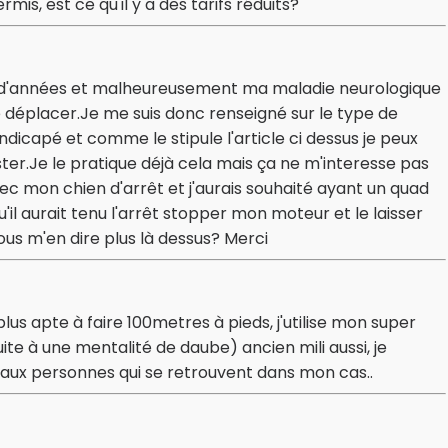
is, est ce qu'il y a des tarifs réduits?
es d'années et malheureusement ma maladie neurologique
 me déplacer.Je me suis donc renseigné sur le type de
dicapé et comme le stipule l'article ci dessus je peux
r.Je le pratique déjà cela mais ça ne m'interesse pas
ec mon chien d'arrêt et j'aurais souhaité ayant un quad
il aurait tenu l'arrêt stopper mon moteur et le laisser
 vous m'en dire plus là dessus? Merci
 plus apte à faire 100metres à pieds, j'utilise mon super
 suite à une mentalité de daube) ancien mili aussi, je
aux personnes qui se retrouvent dans mon cas..