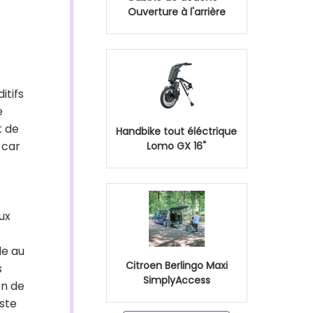
Ouverture à l'arrière
itifs
e
t de
Handbike tout éléctrique
 car
Lomo GX 16"
ux
de au
Citroen Berlingo Maxi
s
SimplyAccess
on de
oste