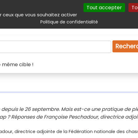
Tout accepter
To
incipal
Navigation complémentaire
Autres services
Plan du site
r ceux que vous souhaitez activer
Politique de confidentialité
Produits & services
Emploi
Droit
Tourism
Recher
e même cible !
 depuis le 26 septembre. Mais est-ce une pratique de pl
ap ? Réponses de Françoise Peschadour, directrice adjoi
dour, directrice adjointe de la Fédération nationale des chas