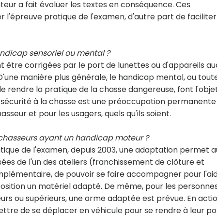
teur a fait évoluer les textes en conséquence. Ces
 l'épreuve pratique de l'examen, d'autre part de faciliter
andicap sensoriel ou mental ?
t être corrigées par le port de lunettes ou d'appareils aud
D'une manière plus générale, le handicap mental, ou tout
de rendre la pratique de la chasse dangereuse, font l'obje
La sécurité à la chasse est une préoccupation permanente
sseur et pour les usagers, quels qu'ils soient.
x chasseurs ayant un handicap moteur ?
atique de l'examen, depuis 2003, une adaptation permet a
sées de l'un des ateliers (franchissement de clôture et
plémentaire, de pouvoir se faire accompagner pour l'ai
position un matériel adapté. De même, pour les personne
rs ou supérieurs, une arme adaptée est prévue. En acti
mettre de se déplacer en véhicule pour se rendre à leur p