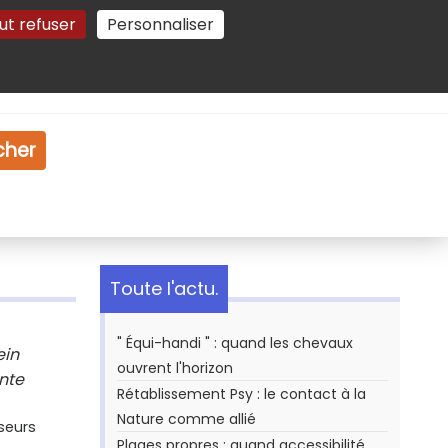
ut refuser
Personnaliser
Gestion des cookies
e
Vidéo
Dossiers
cher
Toute l'actu.
" Équi-handi " : quand les chevaux
ein
ouvrent l'horizon
nte
Rétablissement Psy : le contact à la
Nature comme allié
seurs
Plages propres : quand accessibilité