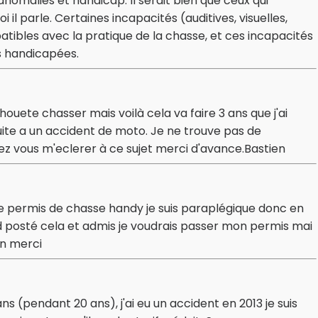
 anomalies et handicap. Il serait bien que ceux qui
il parle. Certaines incapacités (auditives, visuelles,
tibles avec la pratique de la chasse, et ces incapacités
s handicapées.
shouete chasser mais voilà cela va faire 3 ans que j'ai
suite a un accident de moto. Je ne trouve pas de
ez vous m'eclerer à ce sujet merci d'avance.Bastien
le permis de chasse handy je suis paraplégique donc en
uad posté cela et admis je voudrais passer mon permis mai
on merci
ans (pendant 20 ans), j'ai eu un accident en 2013 je suis