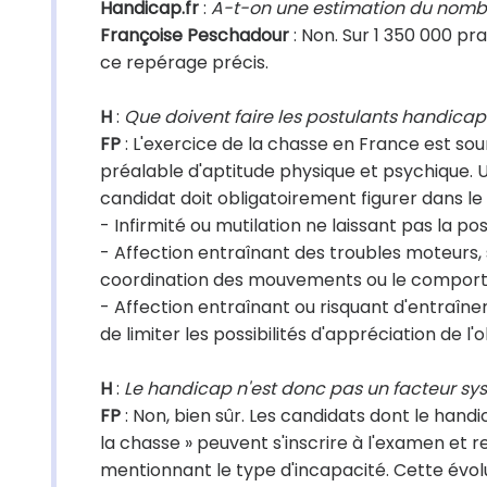
Handicap.fr
:
A-t-on une estimation du nombr
Françoise Peschadour
: Non. Sur 1 350 000 pr
ce repérage précis.
H
:
Que doivent faire les postulants handicap
FP
: L'exercice de la chasse en France est so
préalable d'aptitude physique et psychique. U
candidat doit obligatoirement figurer dans le d
- Infirmité ou mutilation ne laissant pas la po
- Affection entraînant des troubles moteurs, se
coordination des mouvements ou le compo
- Affection entraînant ou risquant d'entraîne
de limiter les possibilités d'appréciation de l
H
:
Le handicap n'est donc pas un facteur sy
FP
: Non, bien sûr. Les candidats dont le hand
la chasse » peuvent s'inscrire à l'examen et 
mentionnant le type d'incapacité. Cette évolu