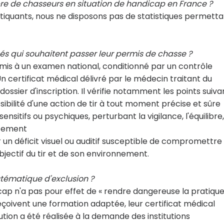
e de chasseurs en situation de handicap en France ?
atiquants, nous ne disposons pas de statistiques permett
és qui souhaitent passer leur permis de chasse ?
umis à un examen national, conditionné par un contrôle
n certificat médical délivré par le médecin traitant du
ossier d'inscription. Il vérifie notamment les points suivan
ssibilité d'une action de tir à tout moment précise et sûre
nsitifs ou psychiques, perturbant la vigilance, l'équilibre,
rtement
r un déficit visuel ou auditif susceptible de compromettre
'objectif du tir et de son environnement.
stématique d'exclusion ?
icap n'a pas pour effet de « rendre dangereuse la pratiqu
reçoivent une formation adaptée, leur certificat médical
tion a été réalisée à la demande des institutions