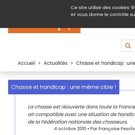
Panneau de gestion des cookies
Ce site utilise des cookies 🍪
Contenu
Aide et accessibilité
Menu pr
et vous donne le contrôle su
Actualités
Accueil
>
Actualités
>
Chasse et handicap : un
Chasse et handicap : une même cible !
La chasse est réouverte dans toute la France
air compatible avec une situation de handic
de la Fédération nationale des chasseurs.
4 octobre 2010
• Par
Françoise Pescha