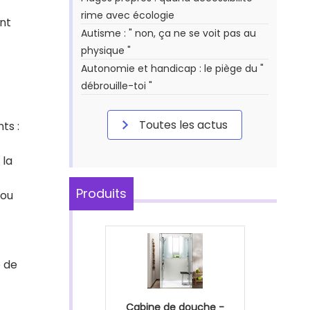
rime avec écologie
ant
Autisme : " non, ça ne se voit pas au
physique "
Autonomie et handicap : le piège du "
débrouille-toi "
Toutes les actus
ts :
 la
Produits
 ou
e de
Cabine de douche -