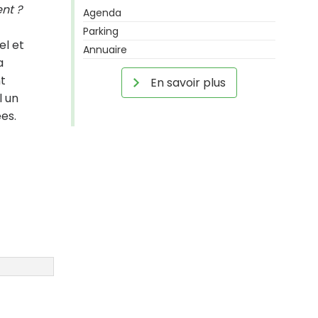
nt ?
Agenda
t
Parking
el et
Annuaire
a
t
En savoir plus
l un
es.