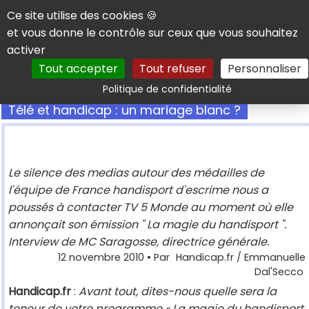
Panneau de gestion des cookies
Ce site utilise des cookies 🍪
et vous donne le contrôle sur ceux que vous souhaitez
activer
Tout accepter
Tout refuser
Personnaliser
Rechercher
Politique de confidentialité
Télé et handicap : un mariage blanc ?
Le silence des medias autour des médailles de
l'équipe de France handisport d'escrime nous a
poussés à contacter TV 5 Monde au moment où elle
annonçait son émission " La magie du handisport ".
Interview de MC Saragosse, directrice générale.
12 novembre 2010
• Par
Handicap.fr / Emmanuelle
Dal'Secco
Handicap.fr
:
Avant tout, dites-nous quelle sera la
teneur de votre programme « La magie du handisport