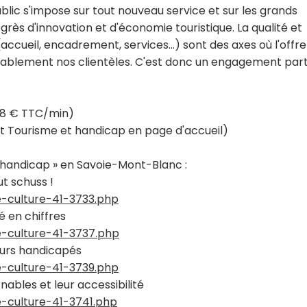
blic s'impose sur tout nouveau service et sur les grands
grès d'innovation et d'économie touristique. La qualité et
ueil, encadrement, services...) sont des axes où l'offre
durablement nos clientèles. C'est donc un engagement par
118 € TTC/min)
t Tourisme et handicap en page d'accueil)
t handicap » en Savoie-Mont-Blanc :
ut schuss !
e-culture-41-3733.php
é en chiffres
me-culture-41-3737.php
teurs handicapés
e-culture-41-3739.php
nables et leur accessibilité
e-culture-41-3741.php