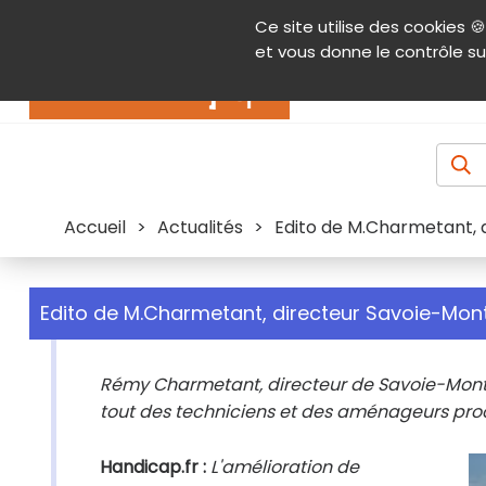
Panneau de gestion des cookies
Ce site utilise des cookies 🍪
Contenu
Aide et accessibilité
Menu pr
et vous donne le contrôle su
Actualités
Accueil
>
Actualités
>
Edito de M.Charmetant, 
Edito de M.Charmetant, directeur Savoie-Mon
Rémy Charmetant, directeur de Savoie-Mont-
tout des techniciens et des aménageurs pro
Handicap.fr :
L'amélioration de