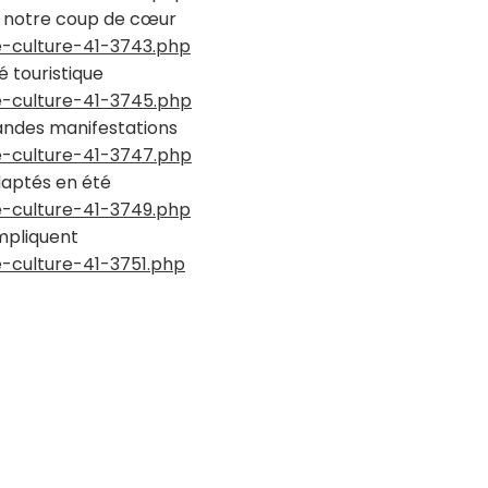
, notre coup de cœur
me-culture-41-3743.php
é touristique
me-culture-41-3745.php
randes manifestations
me-culture-41-3747.php
adaptés en été
me-culture-41-3749.php
impliquent
e-culture-41-3751.php