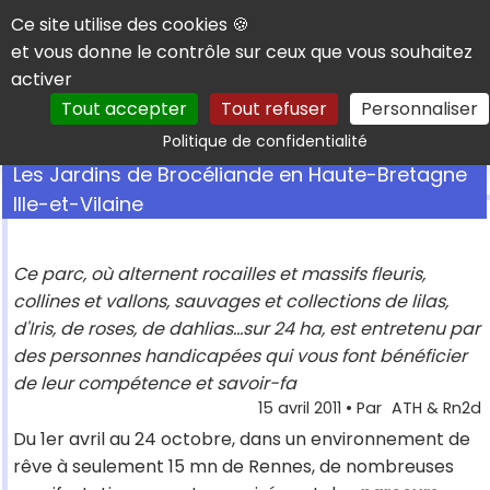
Panneau de gestion des cookies
Ce site utilise des cookies 🍪
et vous donne le contrôle sur ceux que vous souhaitez
activer
Tout accepter
Tout refuser
Personnaliser
Rechercher
Politique de confidentialité
Les Jardins de Brocéliande en Haute-Bretagne
Ille-et-Vilaine
Ce parc, où alternent rocailles et massifs fleuris,
collines et vallons, sauvages et collections de lilas,
d'Iris, de roses, de dahlias...sur 24 ha, est entretenu par
des personnes handicapées qui vous font bénéficier
de leur compétence et savoir-fa
15 avril 2011
• Par
ATH & Rn2d
Du 1er avril au 24 octobre, dans un environnement de
rêve à seulement 15 mn de Rennes, de nombreuses