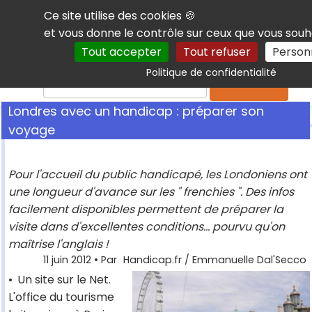
Panneau de gestion des cookies
Ce site utilise des cookies 🍪
et vous donne le contrôle sur ceux que vous souh
Tout accepter
Tout refuser
Person
Politique de confidentialité
Rechercher
Londres avec un handicap : préparer son
voyage
Pour l'accueil du public handicapé, les Londoniens ont
une longueur d'avance sur les " frenchies ". Des infos
facilement disponibles permettent de préparer la
visite dans d'excellentes conditions... pourvu qu'on
maîtrise l'anglais !
11 juin 2012
• Par
Handicap.fr / Emmanuelle Dal'Secco
•
Un site sur le Net.
L'office du tourisme