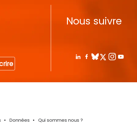
Nous suivre
crire
s
Données
Qui sommes nous ?