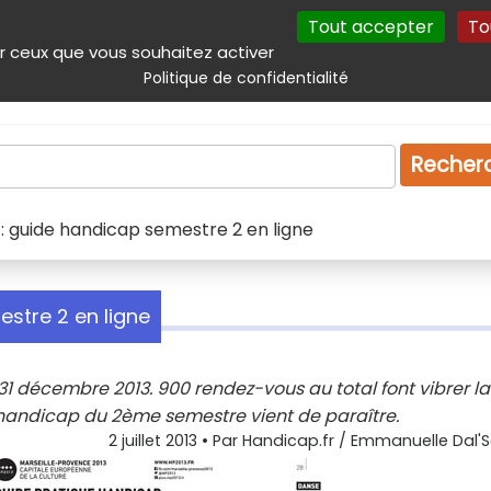
Tout accepter
To
incipal
Navigation complémentaire
Autres services
Plan du site
r ceux que vous souhaitez activer
Politique de confidentialité
Produits & services
Emploi
Droit
Tourism
Recher
: guide handicap semestre 2 en ligne
stre 2 en ligne
31 décembre 2013. 900 rendez-vous au total font vibrer la
 handicap du 2ème semestre vient de paraître.
2 juillet 2013
• Par
Handicap.fr / Emmanuelle Dal'