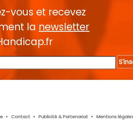
ez-vous et recevez
ement la
newsletter
Handicap.fr
S'ins
te
Contact
Publicité & Partenariat
Mentions légale