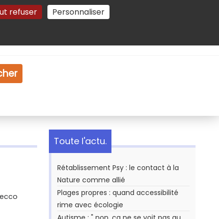
ut refuser
Personnaliser
Gestion des cookies
e
Vidéo
Dossiers
cher
Toute l'actu.
Rétablissement Psy : le contact à la
Nature comme allié
Plages propres : quand accessibilité
Secco
rime avec écologie
Autisme : " non, ça ne se voit pas au