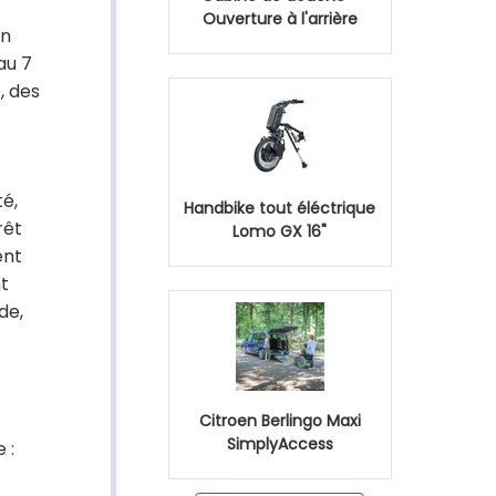
Ouverture à l'arrière
in
au 7
, des
té,
Handbike tout éléctrique
rêt
Lomo GX 16"
ent
t
de,
Citroen Berlingo Maxi
SimplyAccess
 :