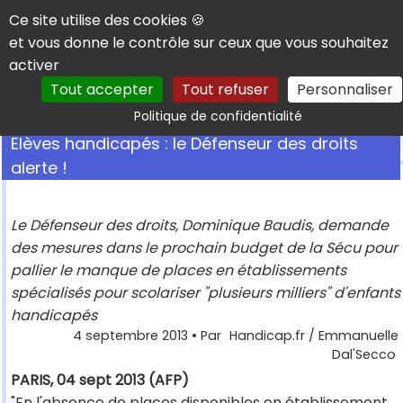
Panneau de gestion des cookies
Ce site utilise des cookies 🍪
et vous donne le contrôle sur ceux que vous souhaitez
activer
Tout accepter
Tout refuser
Personnaliser
Rechercher
Politique de confidentialité
Elèves handicapés : le Défenseur des droits
alerte !
Le Défenseur des droits, Dominique Baudis, demande
des mesures dans le prochain budget de la Sécu pour
pallier le manque de places en établissements
spécialisés pour scolariser "plusieurs milliers" d'enfants
handicapés
4 septembre 2013
• Par
Handicap.fr / Emmanuelle
Dal'Secco
PARIS, 04 sept 2013 (AFP)
"En l'absence de places disponibles en établissement