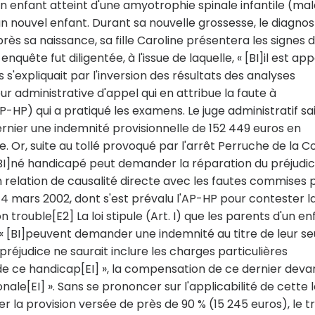
un enfant atteint d'une amyotrophie spinale infantile (mal
n nouvel enfant. Durant sa nouvelle grossesse, le diagnos
rès sa naissance, sa fille Caroline présentera les signes d
quête fut diligentée, à l'issue de laquelle, « [BI]il est ap
s'expliquait par l'inversion des résultats des analyses
ur administrative d'appel qui en attribue la faute à
P-HP) qui a pratiqué les examens. Le juge administratif sai
rnier une indemnité provisionnelle de 152 449 euros en
e. Or, suite au tollé provoqué par l'arrêt Perruche de la C
 [BI]né handicapé peut demander la réparation du préjudi
n relation de causalité directe avec les fautes commises 
du 4 mars 2002, dont s'est prévalu l'AP-HP pour contester l
n trouble[E2] La loi stipule (Art. I) que les parents d'un en
 « [BI]peuvent demander une indemnité au titre de leur se
ce préjudice ne saurait inclure les charges particulières
, de ce handicap[EI] », la compensation de ce dernier deva
onale[EI] ». Sans se prononcer sur l'applicabilité de cette lo
r la provision versée de près de 90 % (15 245 euros), le t