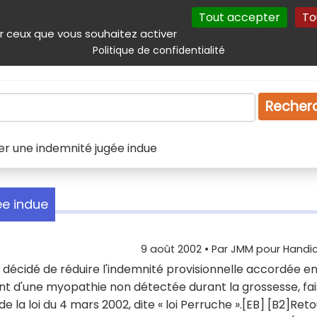
Tout accepter
To
incipal
Navigation complémentaire
Autres services
Plan du site
r ceux que vous souhaitez activer
Politique de confidentialité
Produits & services
Emploi
Droit
Tourism
Recher
 une indemnité jugée indue
e indue
9 août 2002
• Par
JMM pour Handic
 a décidé de réduire l'indemnité provisionnelle accordée e
nt d'une myopathie non détectée durant la grossesse, fa
 la loi du 4 mars 2002, dite « loi Perruche ».[EB] [B2]Reto