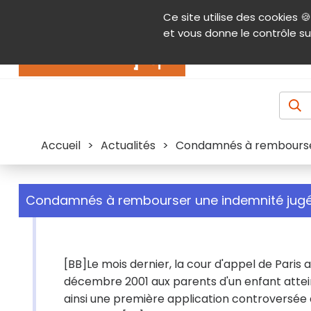
Panneau de gestion des cookies
Ce site utilise des cookies 🍪
Contenu
Aide et accessibilité
Menu pr
et vous donne le contrôle su
Actualités
Accueil
>
Actualités
>
Condamnés à rembourser
Condamnés à rembourser une indemnité jugé
[BB]Le mois dernier, la cour d'appel de Paris
décembre 2001 aux parents d'un enfant attei
ainsi une première application controversée de