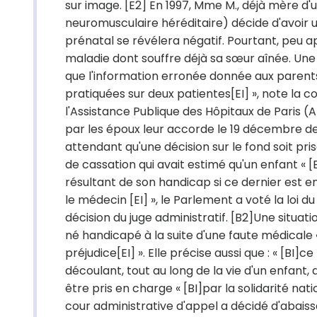
sur image. [E2] En 1997, Mme M., déjà mère d'
neuromusculaire héréditaire) décide d'avoir u
prénatal se révélera négatif. Pourtant, peu ap
maladie dont souffre déjà sa sœur aînée. Une en
que l'information erronée donnée aux parents 
pratiquées sur deux patientes[EI] », note la co
l'Assistance Publique des Hôpitaux de Paris (A
par les époux leur accorde le 19 décembre de
attendant qu'une décision sur le fond soit pris
de cassation qui avait estimé qu'un enfant «
résultant de son handicap si ce dernier est e
le médecin [EI] », le Parlement a voté la loi 
décision du juge administratif. [B2]Une situatio
né handicapé à la suite d'une faute médicale
préjudice[EI] ». Elle précise aussi que : « [BI]
découlant, tout au long de la vie d'un enfant
être pris en charge « [BI]par la solidarité nati
cour administrative d'appel a décidé d'abaisse