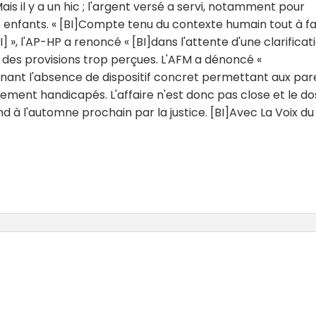
 il y a un hic ; l'argent versé a servi, notamment pour
s enfants. « [BI]Compte tenu du contexte humain tout à fa
EI] », l'AP-HP a renoncé « [BI]dans l'attente d'une clarificat
des provisions trop perçues. L'AFM a dénoncé «
oulignant l'absence de dispositif concret permettant aux pa
ment handicapés. L'affaire n'est donc pas close et le do
nd à l'automne prochain par la justice. [BI]Avec La Voix du