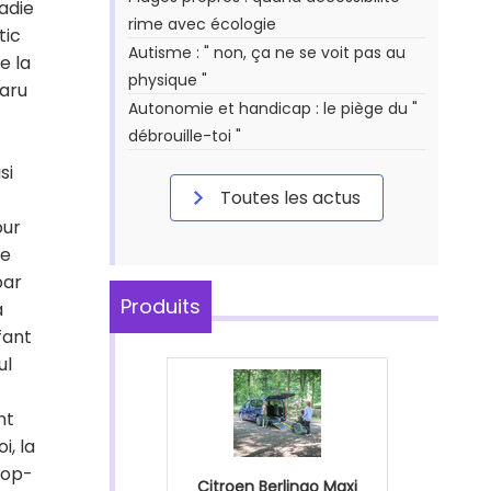
adie
rime avec écologie
tic
Autisme : " non, ça ne se voit pas au
e la
physique "
paru
Autonomie et handicap : le piège du "
débrouille-toi "
si
Toutes les actus
our
ce
par
Produits
a
fant
ul
nt
i, la
rop-
Citroen Berlingo Maxi