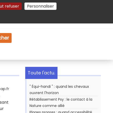
ut refuser
Personnaliser
Gestion des cookies
e
Vidéo
Dossiers
cher
Toute l'actu.
" Équi-handi " : quand les chevaux
ap.fr
ouvrent l'horizon
n
Rétablissement Psy : le contact à la
isant
Nature comme allié
ur
Plages propres : quand accessibilité