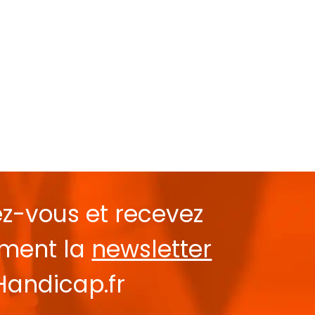
ez-vous et recevez
ement la
newsletter
Handicap.fr