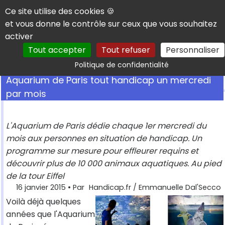
Panneau de gestion des cookies
Ce site utilise des cookies 🍪
et vous donne le contrôle sur ceux que vous souhaitez
activer
Tout accepter
Tout refuser
Personnaliser
Rechercher
Politique de confidentialité
Aquarium de Paris tout handicap un mercredi
par mois
L'Aquarium de Paris dédie chaque 1er mercredi du
mois aux personnes en situation de handicap. Un
programme sur mesure pour effleurer requins et
découvrir plus de 10 000 animaux aquatiques. Au pied
de la tour Eiffel
16 janvier 2015
• Par
Handicap.fr / Emmanuelle Dal'Secco
Voilà déjà quelques
années que l'Aquarium