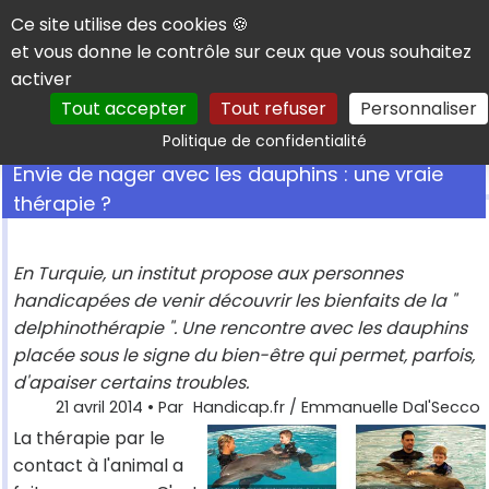
Panneau de gestion des cookies
Ce site utilise des cookies 🍪
et vous donne le contrôle sur ceux que vous souhaitez
activer
Tout accepter
Tout refuser
Personnaliser
Rechercher
Politique de confidentialité
Envie de nager avec les dauphins : une vraie
thérapie ?
En Turquie, un institut propose aux personnes
handicapées de venir découvrir les bienfaits de la "
delphinothérapie ". Une rencontre avec les dauphins
placée sous le signe du bien-être qui permet, parfois,
d'apaiser certains troubles.
21 avril 2014
• Par
Handicap.fr / Emmanuelle Dal'Secco
La thérapie par le
contact à l'animal a