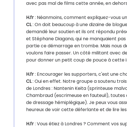
avec pas mal de films cette année, en dehors
H.fr
: Néanmoins, comment expliquez-vous une
CL
: On doit beaucoup à une dizaine de blogueur
demandé leur soutien et ils ont répondu prése
et Stéphane Diagana, qui ne manquaient pas de
partie ce démarrage en trombe. Mais nous de
voulons faire passer. Un côté militant avec de 
pour donner un petit coup de pouce à cette in
H.fr
: Encourager les supporters, c'est une c
CL
: Oui en effet. Notre groupe a soutenu tro
de Londres : Nantenin Keita (sprinteuse malvo
Chambraud (escrimeuse en fauteuil), toutes d
de dressage hémiplégique). Je peux vous assu
heureux de voir cette déferlante et de lire l
H.fr
: Vous étiez à Londres ? Comment vos su