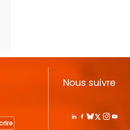
Nous suivre
crire