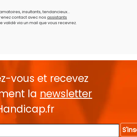
amatoires, insultants, tendancieux...
prenez contact avec nos
assistants
e validé via un mail que vous recevrez.
ez-vous et recevez
ement la
newsletter
Handicap.fr
S'ins