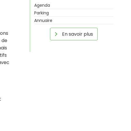
Agenda
Parking
Annuaire
lons
En savoir plus
a de
ais
ifs
 avec
t