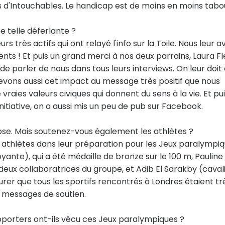
 d'Intouchables. Le handicap est de moins en moins tabo
 telle déferlante ?
s très actifs qui ont relayé l'info sur la Toile. Nous leur 
nts ! Et puis un grand merci à nos deux parrains, Laura Fl
 parler de nous dans tous leurs interviews. On leur doit
vons aussi cet impact au message très positif que nous
vraies valeurs civiques qui donnent du sens à la vie. Et pui
itiative, on a aussi mis un peu de pub sur Facebook.
hose. Mais soutenez-vous également les athlètes ?
is athlètes dans leur préparation pour les Jeux paralympi
yante), qui a été médaille de bronze sur le 100 m, Pauline
eux collaboratrices du groupe, et Adib El Sarakby (caval
rer que tous les sportifs rencontrés à Londres étaient tr
es messages de soutien.
pporters ont-ils vécu ces Jeux paralympiques ?