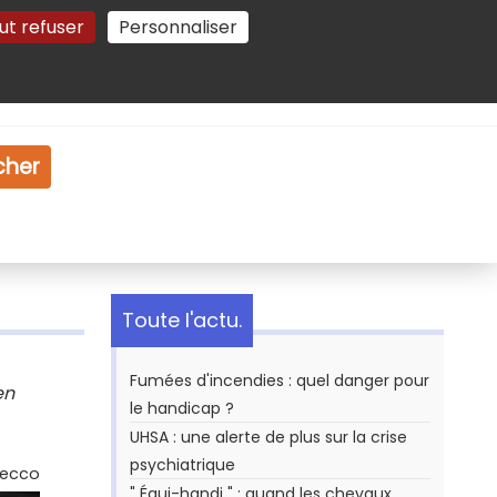
ut refuser
Personnaliser
Gestion des cookies
e
Vidéo
Dossiers
cher
Toute l'actu.
Fumées d'incendies : quel danger pour
en
le handicap ?
UHSA : une alerte de plus sur la crise
psychiatrique
Secco
" Équi-handi " : quand les chevaux