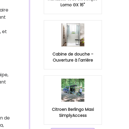
Lomo GX 16"
aire
ant
, et
Cabine de douche -
Ouverture à l'arrière
ipe,
ant
Citroen Berlingo Maxi
SimplyAccess
on de
a,