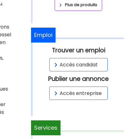
u.
Plus de produits
avons
essel
Emploi
 en
Trouver un emploi
s,
Accès candidat
Publier une annonce
ques
Accès entreprise
ier
ès
Services