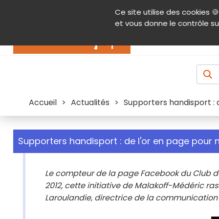
Panneau de gestion des cookies
Ce site utilise des cookies 🍪
Contenu
Aide et accessibilité
Menu pr
et vous donne le contrôle su
Actualités
Accueil
>
Actualités
>
Supporters handisport :
Supporters handisport : de l'or en page pour
Le compteur de la page Facebook du Club de
2012, cette initiative de Malakoff-Médéric ra
Laroulandie, directrice de la communication