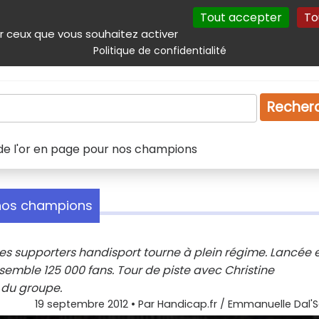
Tout accepter
To
incipal
Navigation complémentaire
Autres services
Plan du site
r ceux que vous souhaitez activer
Politique de confidentialité
Produits & services
Emploi
Droit
Tourism
Recher
 de l'or en page pour nos champions
 nos champions
s supporters handisport tourne à plein régime. Lancée 
ssemble 125 000 fans. Tour de piste avec Christine
 du groupe.
19 septembre 2012
• Par
Handicap.fr / Emmanuelle Dal'