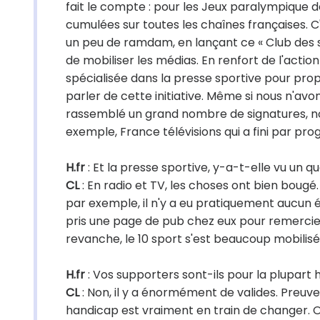
fait le compte : pour les Jeux paralympique de
cumulées sur toutes les chaînes françaises. C'
un peu de ramdam, en lançant ce « Club des 
de mobiliser les médias. En renfort de l'acti
spécialisée dans la presse sportive pour propo
parler de cette initiative. Même si nous n'avon
rassemblé un grand nombre de signatures, no
exemple, France télévisions qui a fini par p
H.fr
: Et la presse sportive, y-a-t-elle vu un q
CL
: En radio et TV, les choses ont bien bougé. 
par exemple, il n'y a eu pratiquement aucun é
pris une page de pub chez eux pour remercier 
revanche, le 10 sport s'est beaucoup mobilisé
H.fr
: Vos supporters sont-ils pour la plupart
CL
: Non, il y a énormément de valides. Preuve
handicap est vraiment en train de changer. O