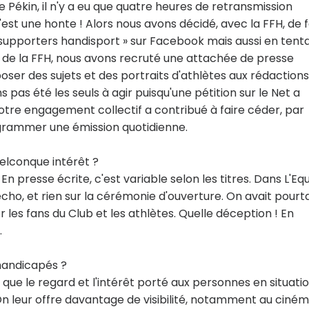
 Pékin, il n'y a eu que quatre heures de retransmission
est une honte ! Alors nous avons décidé, avec la FFH, de f
supporters handisport » sur Facebook mais aussi en tent
on de la FFH, nous avons recruté une attachée de presse
ser des sujets et des portraits d'athlètes aux rédactions
s pas été les seuls à agir puisqu'une pétition sur le Net a
tre engagement collectif a contribué à faire céder, par
rogrammer une émission quotidienne.
uelconque intérêt ?
En presse écrite, c'est variable selon les titres. Dans L'Equ
cho, et rien sur la cérémonie d'ouverture. On avait pourt
les fans du Club et les athlètes. Quelle déception ! En
.
 handicapés ?
 que le regard et l'intérêt porté aux personnes en situati
n leur offre davantage de visibilité, notamment au ciném