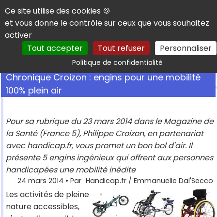
Panneau de gestion des cookies
Ce site utilise des cookies 🍪
et vous donne le contrôle sur ceux que vous souhaitez
activer
Tout accepter
Tout refuser
Personnaliser
Rechercher
Politique de confidentialité
Chronique Croizon : engins pour une mobilité
100% plein air
Pour sa rubrique du 23 mars 2014 dans le Magazine de
la Santé (France 5), Philippe Croizon, en partenariat
avec handicap.fr, vous promet un bon bol d'air. Il
présente 5 engins ingénieux qui offrent aux personnes
handicapées une mobilité inédite
24 mars 2014
• Par
Handicap.fr / Emmanuelle Dal'Secco
Les activités de pleine
nature accessibles,