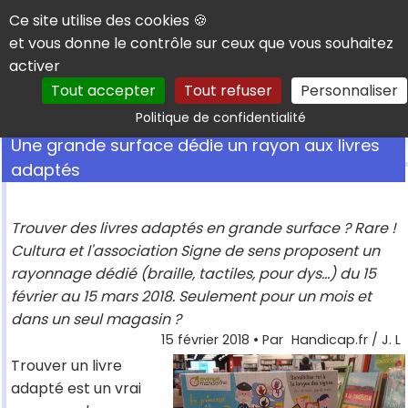
Panneau de gestion des cookies
Ce site utilise des cookies 🍪
et vous donne le contrôle sur ceux que vous souhaitez
activer
Tout accepter
Tout refuser
Personnaliser
Rechercher
Politique de confidentialité
Une grande surface dédie un rayon aux livres
adaptés
Trouver des livres adaptés en grande surface ? Rare !
Cultura et l'association Signe de sens proposent un
rayonnage dédié (braille, tactiles, pour dys...) du 15
février au 15 mars 2018. Seulement pour un mois et
dans un seul magasin ?
15 février 2018
• Par
Handicap.fr / J. L
Trouver un livre
adapté est un vrai