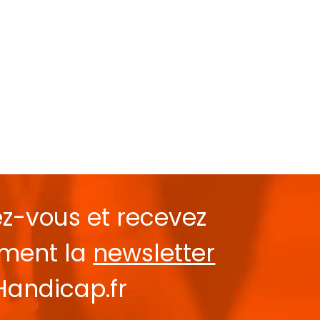
ez-vous et recevez
ement la
newsletter
Handicap.fr