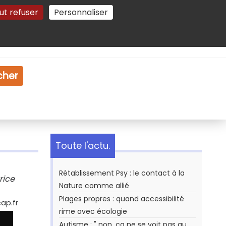
ut refuser
Personnaliser
Gestion des cookies
e
Vidéo
Dossiers
cher
Toute l'actu.
Rétablissement Psy : le contact à la
rice
Nature comme allié
Plages propres : quand accessibilité
ap.fr
rime avec écologie
Autisme : " non, ça ne se voit pas au