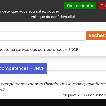
Tout accepter
To
incipal
Navigation complémentaire
Autres services
Plan du site
r ceux que vous souhaitez activer
Politique de confidentialité
Produits & services
Emploi
Droit
Tourism
Recher
oste au service des compétences - SNCF
 compétences - SNCF
ompétences raconte l'histoire de Ghyslaine, collaborat
il.
28 juillet 2014
• Par
Handic