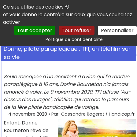
Panneau de gestion des cookies
Ce site utilise des cookies 🍪
et vous donne le contrôle sur ceux que vous souhaitez
activer
Tout accepter
Tout refuser
Personnaliser
Rechercher
Politique de confidentialité
Dorine, pilote paraplégique : TF1, un téléfilm sur
sa vie
Seule rescapée d'un accident d'avion qui l'a rendue
paraplégique à 16 ans, Dorine Bourneton n'a jamais
renoncé à voler. Le 9 novembre 2020, TF1 diffuse "Au-
dessus des nuages", téléfilm qui retrace le parcours
de la 1ère pilote handicapée de voltige.
4 novembre 2020
• Par
Cassandre Rogeret / Handicap.fr
Enfant, Dorine
Bourneton rêve de