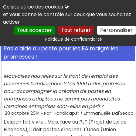
Panneau de gestion des cookies
Ce site utilise des cookies 🍪
et vous donne le contrôle sur ceux que vous souhaitez
activer
Tout accepter
Tout refuser
Personnaliser
Rechercher
Politique de confidentialité
Pas d'aide au poste pour les EA malgré les
promesses !
Mauvaises nouvelles sur le front de l'emploi des
personnes handicapées ? Les 1000 aides promises
pour accompagner la création de postes en
entreprises adaptées ne seront pas reconduites.
Certaines entreprises sont-elles en péril ?
20 octobre 2014
• Par
Handicap.fr / Emmanuelle Dal'Secco
L'espoir fait vivre… Mais, face au PLF (Projet de Loi de
Finances), il doit parfois s'incliner. L'Unea (Union