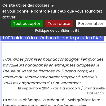
Panneau de gestion des cookies
Ce site utilise des cookies 🍪
et vous donne le contrôle sur ceux que vous souhaitez
activer
Tout accepter
Tout refuser
Personnaliser
Rechercher
Politique de confidentialité
1 000 aides à la création de poste pour les EA ?
1 000 aides promises pour accompagner l'emploi des
travailleurs handicapés en entreprises adaptées. A
l'heure où la Loi de finances 2015 prend corps, les
acteurs du secteur souhaitent rappeler à Manuels
Valls les engagements du Gouvernement.
18 septembre 2014
• Par
Handicap.fr / Emmanuelle
Dal'Secco
La crise, le chômage, la précarité… Mais qu'allait faire
l'emploi dans cette galère,
a fortiori
celui des