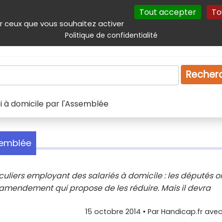
Tout accepter
To
incipal
Navigation complémentaire
Autres services
Plan du site
r ceux que vous souhaitez activer
Politique de confidentialité
Produits & services
Emploi
Droit
Tourism
Recher
 à domicile par l'Assemblée
semblée
culiers employant des salariés à domicile : les députés o
amendement qui propose de les réduire. Mais il devra
15 octobre 2014
• Par
Handicap.fr avec 