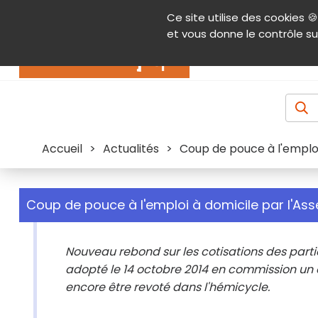
Panneau de gestion des cookies
Ce site utilise des cookies 🍪
Contenu
Aide et accessibilité
Menu pr
et vous donne le contrôle su
Actualités
Accueil
>
Actualités
>
Coup de pouce à l'emploi
Coup de pouce à l'emploi à domicile par l'As
Nouveau rebond sur les cotisations des parti
adopté le 14 octobre 2014 en commission un 
encore être revoté dans l'hémicycle.