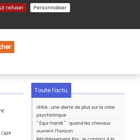
ut refuser
Personnaliser
Gestion des cookies
e
Vidéo
Dossiers
cher
Toute l'actu.
UHSA : une alerte de plus sur la crise
nt
psychiatrique
" Équi-handi " : quand les chevaux
ouvrent l'horizon
l'AFP
Rétablissement Psy : le contact à la