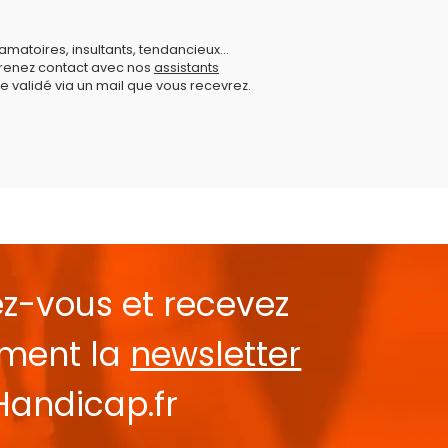
amatoires, insultants, tendancieux...
prenez contact avec nos
assistants
e validé via un mail que vous recevrez.
ez-vous et recevez
ement la
newsletter
Handicap.fr