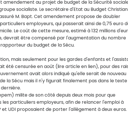
et amendement au projet de budget de la Sécurité social
oupe socialiste. Le secrétaire d'Etat au Budget Christian
, a assuré M. Bapt. Cet amendement propose de doubler
particuliers employeurs, qui passerait ainsi de 0,75 euro 
micile. Le coût de cette mesure, estimé à 132 millions d'eu
ale, devrait être compensé par l'augmentation du nombre
e rapporteur du budget de la Sécu.
ition, mais seulement pour les gardes d'enfants et l'assis
 été censurée en août (lire article en lien), pour des ra
gouvernement avait alors indiqué qu'elle serait de nouveau
 la Sécu mais il n'y figurait finalement pas dans le texte
 dernière.
epem) milite de son côté depuis deux mois pour que
 les particuliers employeurs, afin de relancer l'emploi à
et UDI proposaient de porter l'allègement à deux euros.