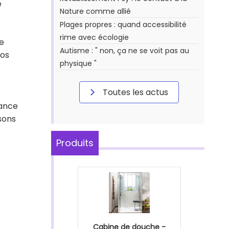
e
Nature comme allié
Plages propres : quand accessibilité
rime avec écologie
de
Autisme : " non, ça ne se voit pas au
ros
physique "
Toutes les actus
tance
isons
Produits
Cabine de douche -