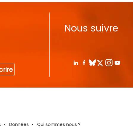
Nous suivre
crire
s
Données
Qui sommes nous ?