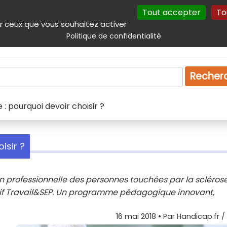
Tout accepter
To
incipal
Navigation complémentaire
Autres services
Plan du site
r ceux que vous souhaitez activer
Politique de confidentialité
Produits & services
Emploi
Droit
Tourism
Recher
 : pourquoi devoir choisir ?
isir ?
ion professionnelle des personnes touchées par la scléros
itif Travail&SEP. Un programme pédagogique innovant,
16 mai 2018
• Par
Handicap.fr / 