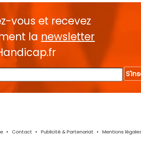
ez-vous et recevez
ement la
newsletter
Handicap.fr
S'ins
te
Contact
Publicité & Partenariat
Mentions légale