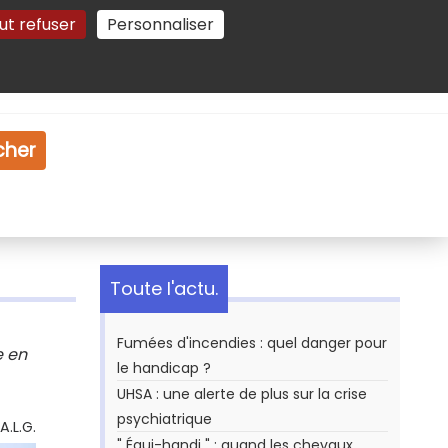
ut refuser
Personnaliser
Gestion des cookies
e
Vidéo
Dossiers
cher
Toute l'actu.
Fumées d'incendies : quel danger pour
e en
le handicap ?
UHSA : une alerte de plus sur la crise
psychiatrique
A.L.G.
" Équi-handi " : quand les chevaux