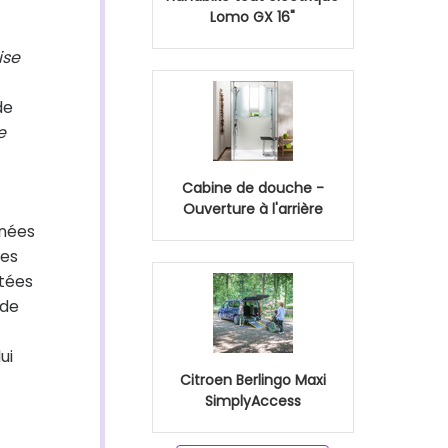
Lomo GX 16"
ise
de
e
Cabine de douche -
Ouverture à l'arrière
inées
des
ntées
 de
ui
Citroen Berlingo Maxi
SimplyAccess