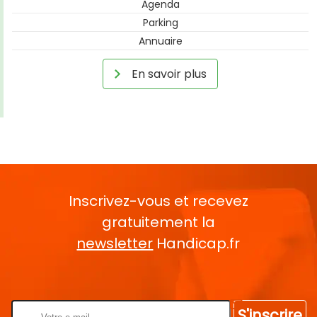
Agenda
Parking
Annuaire
En savoir plus
Inscrivez-vous et recevez
gratuitement la
newsletter
Handicap.fr
Rentrez votre E-mail
S'inscrire