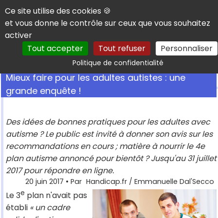
Panneau de gestion des cookies
Ce site utilise des cookies 🍪
et vous donne le contrôle sur ceux que vous souhaitez
activer
Tout accepter
Tout refuser
Personnaliser
Rechercher
Politique de confidentialité
Mieux faire pour les adultes autistes : une
grande enquête !
Des idées de bonnes pratiques pour les adultes avec
autisme ? Le public est invité à donner son avis sur les
recommandations en cours ; matière à nourrir le 4e
plan autisme annoncé pour bientôt ? Jusqu'au 31 juillet
2017 pour répondre en ligne.
20 juin 2017
• Par
Handicap.fr / Emmanuelle Dal'Secco
e
Le 3
plan n'avait pas
établi
« un cadre