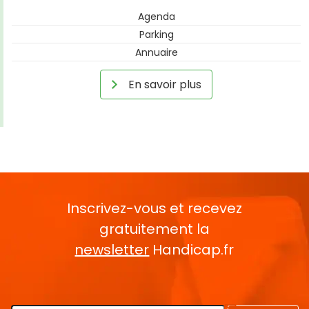
Agenda
Parking
Annuaire
En savoir plus
Inscrivez-vous et recevez
gratuitement la
newsletter
Handicap.fr
Rentrez votre E-mail