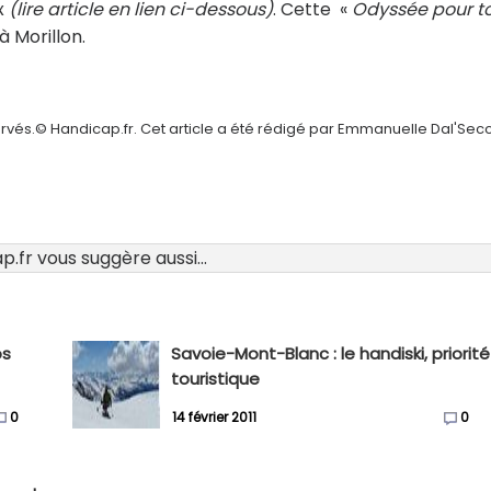
x
(lire article en lien ci-dessous)
. Cette «
Odyssée pour to
à Morillon.
ervés.© Handicap.fr. Cet article a été rédigé par Emmanuelle Dal'Sec
.fr vous suggère aussi...
os
Savoie-Mont-Blanc : le handiski, priorité
touristique
0
14 février 2011
0