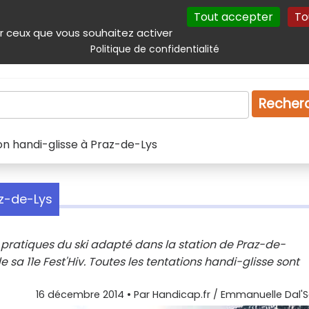
Tout accepter
To
incipal
Navigation complémentaire
Autres services
Plan du site
r ceux que vous souhaitez activer
Politique de confidentialité
Produits & services
Emploi
Droit
Tourism
Recher
tion handi-glisse à Praz-de-Lys
az-de-Lys
x pratiques du ski adapté dans la station de Praz-de-
a 11e Fest'Hiv. Toutes les tentations handi-glisse sont
16 décembre 2014
• Par
Handicap.fr / Emmanuelle Dal'