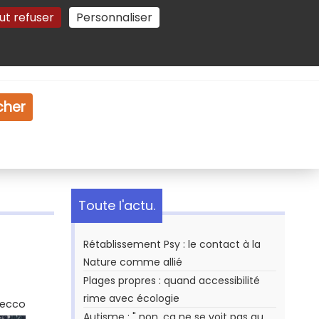
ut refuser
Personnaliser
Gestion des cookies
e
Vidéo
Dossiers
cher
Toute l'actu.
Rétablissement Psy : le contact à la
Nature comme allié
Plages propres : quand accessibilité
rime avec écologie
Secco
Autisme : " non, ça ne se voit pas au