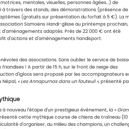
 motrices, mentales, visuelles, personnes âgées…) de
ski à travers des stands, des démonstrations (présence de
e baptêmes (gratuits sur présentation du forfait à 5 €). La m
l'association Samoëns Handi-glisse au printemps prochain,
nt d'aménagements adaptés. Près de 22 000 € ont été
ofit d'actions et d'aménagements handisport.
névoles des associations. Sans oublier le service de bois
riandises ! A partir de 15 h, sur le front de neige des
uction d'igloos sera proposé par les accompagnateurs e
au Népal,
« Les Annapurnas dans un fauteuil »
, présenté pa
ythique
 à nouveau l'étape d'un prestigieux événement, la
« Gra
présenté cette mythique course de chiens de traîneau (10
articularité d'organiser, au milieu des champions, un challe