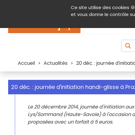
Panneau de gestion des cookies
Ce site utilise des cookies 🍪
Contenu
Aide et accessibilité
Menu pr
et vous donne le contrôle su
Actualités
Accueil
>
Actualités
>
20 déc. : journée d'initia
20 déc. : journée d'initiation handi-glisse à Pr
Le 20 décembre 2014, journée d'initiation au
Lys/Sommand (Haute-Savoie) à l'occasion de s
proposées avec un forfait à 5 euros.