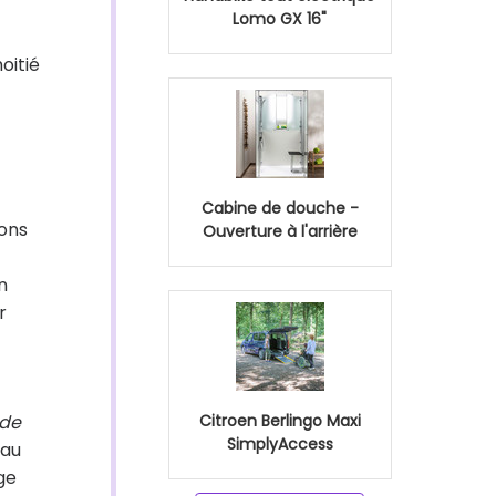
Lomo GX 16"
oitié
Cabine de douche -
sons
Ouverture à l'arrière
n
r
nde
Citroen Berlingo Maxi
SimplyAccess
 au
nge