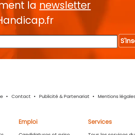
ement la
newsletter
Handicap.fr
S'ins
te
Contact
Publicité & Partenariat
Mentions légale
Emploi
Services
ts
Candidatures et prise
Tous les services du