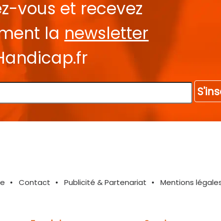
ez-vous et recevez
ement la
newsletter
Handicap.fr
S'ins
te
Contact
Publicité & Partenariat
Mentions légale