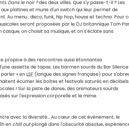
ents
Dans le noir ?
des deux villes. Que s'y passe-t-il ? Les
ux platines et munis d'un switch qui leur permet de
nt. Au menu : disco, funk, hip hop, house et techno. Pour 
usicales seront proposées par le DJ britannique Tom Par
 casque, on choisit sa musique, et on s'éclate sans
xte propice à des rencontres aussi étonnantes
 d'une assiette de tapas. Les barmen sourds du Bar Silence
« parler » en
LSF
(langue des signes française) pour s'abre
haitent écumer les boîtes et festivals saturés en décibels
ales ! Sur la piste de danse, des animateurs sourds
és sur l'expression corporelle et le mime.
tre avec la diversité... Au cœur de cet événement, le
21h en
chill out
plongé dans l'obscurité absolue, expérienc