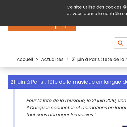
Panneau de gestion des cookies
Ce site utilise des cookies 🍪
Contenu
Aide et accessibilité
Menu pr
et vous donne le contrôle su
Actualités
Accueil
>
Actualités
>
21 juin à Paris : fête de 
21 juin à Paris : fête de la musique en langue d
Pour la fête de la musique, le 21 juin 2016, un
? Casques connectés et animations en langue 
tout sans déranger les voisins !