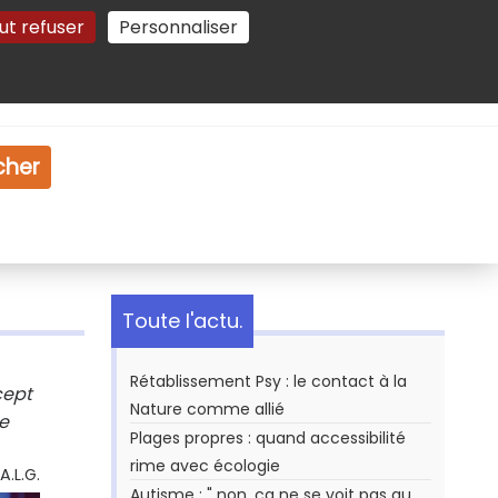
ut refuser
Personnaliser
Gestion des cookies
e
Vidéo
Dossiers
cher
Toute l'actu.
Rétablissement Psy : le contact à la
cept
Nature comme allié
le
Plages propres : quand accessibilité
rime avec écologie
A.L.G.
Autisme : " non, ça ne se voit pas au