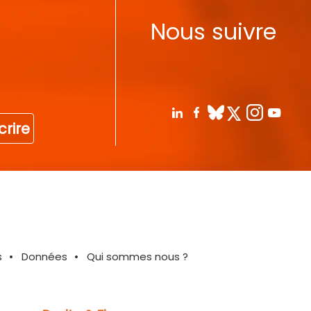
Nous suivre
crire
s
Données
Qui sommes nous ?