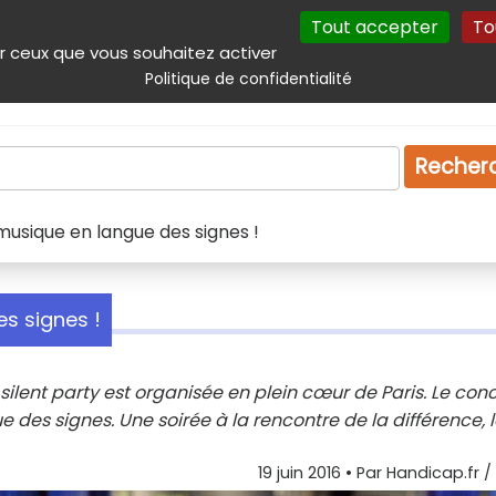
Tout accepter
To
incipal
Navigation complémentaire
Autres services
Plan du site
r ceux que vous souhaitez activer
Politique de confidentialité
Produits & services
Emploi
Droit
Tourism
Recher
la musique en langue des signes !
es signes !
e silent party est organisée en plein cœur de Paris. Le con
des signes. Une soirée à la rencontre de la différence, 
19 juin 2016
• Par
Handicap.fr / 