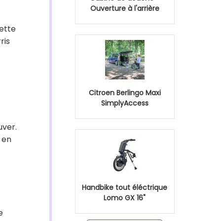
Ouverture à l'arrière
cette
ris
Citroen Berlingo Maxi
SimplyAccess
uver.
 en
Handbike tout éléctrique
Lomo GX 16"
e