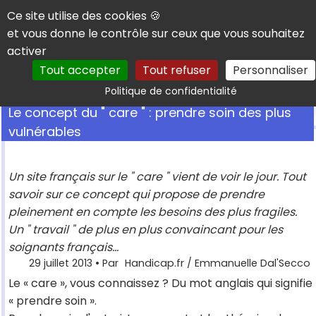
Panneau de gestion des cookies
Ce site utilise des cookies 🍪
et vous donne le contrôle sur ceux que vous souhaitez
activer
Tout accepter
Tout refuser
Personnaliser
Rechercher
Politique de confidentialité
Le concept du " care " : prendre soin des plus
vulnérables
Un site français sur le " care " vient de voir le jour. Tout
savoir sur ce concept qui propose de prendre
pleinement en compte les besoins des plus fragiles.
Un " travail " de plus en plus convaincant pour les
soignants français...
29 juillet 2013
• Par
Handicap.fr / Emmanuelle Dal'Secco
Le « care », vous connaissez ? Du mot anglais qui signifie
« prendre soin ».