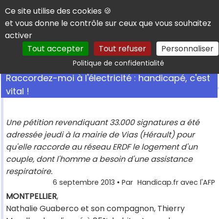
Panneau de gestion des cookies
Ce site utilise des cookies 🍪
et vous donne le contrôle sur ceux que vous souhaitez
activer
Tout accepter
Tout refuser
Personnaliser
Rechercher
Politique de confidentialité
Raccordez-moi à l'électricité : handicapé, c'est
vital !
Une pétition revendiquant 33.000 signatures a été
adressée jeudi à la mairie de Vias (Hérault) pour
qu'elle raccorde au réseau ERDF le logement d'un
couple, dont l'homme a besoin d'une assistance
respiratoire.
6 septembre 2013
• Par
Handicap.fr avec l'AFP
MONTPELLIER
,
Nathalie Guaberco et son compagnon, Thierry