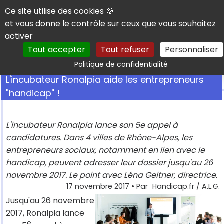
Panneau de gestion des cookies
Ce site utilise des cookies 🍪
et vous donne le contrôle sur ceux que vous souhaitez
activer
Tout accepter
Tout refuser
Personnaliser
Rechercher
Politique de confidentialité
L'incubateur Ronalpia aide les entrepreneurs
"handicap" !
L'incubateur Ronalpia lance son 5e appel à
candidatures. Dans 4 villes de Rhône-Alpes, les
entrepreneurs sociaux, notamment en lien avec le
handicap, peuvent adresser leur dossier jusqu'au 26
novembre 2017. Le point avec Léna Geitner, directrice.
17 novembre 2017
• Par
Handicap.fr / A.L.G.
Jusqu'au 26 novembre
2017, Ronalpia lance
e