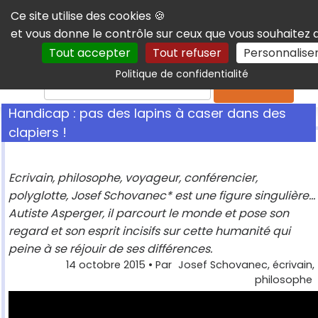
Panneau de gestion des cookies
Ce site utilise des cookies 🍪
et vous donne le contrôle sur ceux que vous souhaitez 
Tout accepter
Tout refuser
Personnalise
Politique de confidentialité
Rechercher
Handicap : pas des lapins à caser dans des
clapiers !
Ecrivain, philosophe, voyageur, conférencier,
polyglotte, Josef Schovanec* est une figure singulière...
Autiste Asperger, il parcourt le monde et pose son
regard et son esprit incisifs sur cette humanité qui
peine à se réjouir de ses différences.
14 octobre 2015
• Par
Josef Schovanec, écrivain,
philosophe