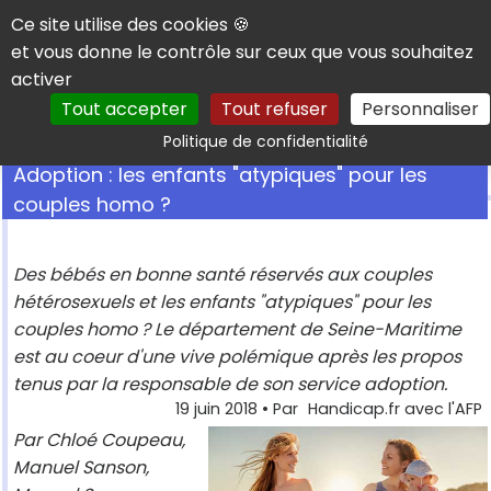
Panneau de gestion des cookies
Ce site utilise des cookies 🍪
et vous donne le contrôle sur ceux que vous souhaitez
activer
Tout accepter
Tout refuser
Personnaliser
Rechercher
Politique de confidentialité
Adoption : les enfants "atypiques" pour les
couples homo ?
Des bébés en bonne santé réservés aux couples
hétérosexuels et les enfants "atypiques" pour les
couples homo ? Le département de Seine-Maritime
est au coeur d'une vive polémique après les propos
tenus par la responsable de son service adoption.
19 juin 2018
• Par
Handicap.fr avec l'AFP
Par Chloé Coupeau,
Manuel Sanson,