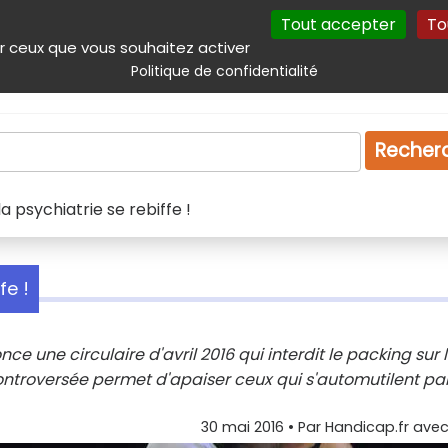
Tout accepter
To
incipal
Navigation complémentaire
Autres services
Plan du site
r ceux que vous souhaitez activer
Politique de confidentialité
Produits & services
Emploi
Droit
Tourism
Recher
la psychiatrie se rebiffe !
fe !
ce une circulaire d'avril 2016 qui interdit le packing sur 
ontroversée permet d'apaiser ceux qui s'automutilent par
30 mai 2016
• Par
Handicap.fr avec 