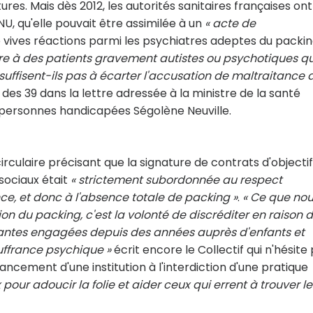
s. Mais dès 2012, les autorités sanitaires françaises ont
 qu'elle pouvait être assimilée à un
« acte de
 vives réactions parmi les psychiatres adeptes du packin
ure à des patients gravement autistes ou psychotiques qu
e suffisent-ils pas à écarter l'accusation de maltraitance 
des 39 dans la lettre adressée à la ministre de la santé
x personnes handicapées Ségolène Neuville.
circulaire précisant que la signature de contrats d'objectif
ociaux était
« strictement subordonnée au respect
ce, et donc à l'absence totale de packing »
.
« Ce que no
tion du packing, c'est la volonté de discréditer en raison 
nantes engagées depuis des années auprès d'enfants et
uffrance psychique »
écrit encore le Collectif qui n'hésite
financement d'une institution à l'interdiction d'une pratique
pour adoucir la folie et aider ceux qui errent à trouver le