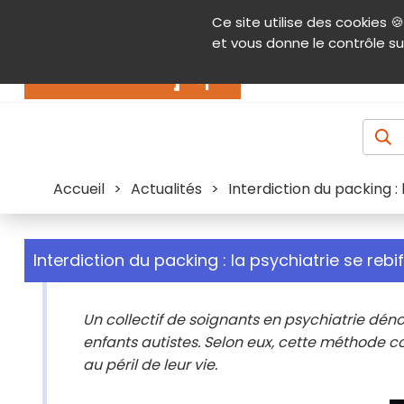
Panneau de gestion des cookies
Ce site utilise des cookies 🍪
Contenu
Aide et accessibilité
Menu pr
et vous donne le contrôle su
Actualités
Accueil
>
Actualités
>
Interdiction du packing : 
Interdiction du packing : la psychiatrie se rebif
Un collectif de soignants en psychiatrie dénon
enfants autistes. Selon eux, cette méthode c
au péril de leur vie.