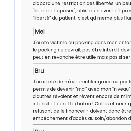
d'abord une restriction des libertés. un p
"liberer et apaiser", utilisez une veste à pre
"liberté" du patient. c'est qd meme plus Hu
Mel
J'ai été victime du packing dans mon enfanc
le packing ne devrait pas être interdit de
peut en revanche être utile mais pas si serre
Bru
J'ai arrêté de m'automutiler grâce au pack
permis de devenir "moi" avec mon "niveau" ni
d'autres rêvaient et rêvent encore de m'
intensif et carotte/bâton ! Celles et ceux
refusant de le financer - doivent donc êtr
empêchement d'accès au soin/abandon de