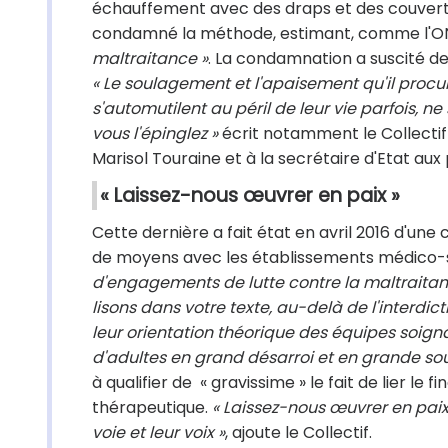
échauffement avec des draps et des couverture
condamné la méthode, estimant, comme l'ONU,
maltraitance »
. La condamnation a suscité de
« Le soulagement et l'apaisement qu'il proc
s'automutilent au péril de leur vie parfois, n
vous l'épinglez »
écrit notamment le Collectif 
Marisol Touraine et à la secrétaire d'Etat au
« Laissez-nous œuvrer en paix »
Cette dernière a fait état en avril 2016 d'une 
de moyens avec les établissements médico-s
d'engagements de lutte contre la maltraitan
lisons dans votre texte, au-delà de l'interdic
leur orientation théorique des équipes soig
d'adultes en grand désarroi et en grande so
à qualifier de « gravissime » le fait de lier le 
thérapeutique.
« Laissez-nous œuvrer en paix 
voie et leur voix »
, ajoute le Collectif.