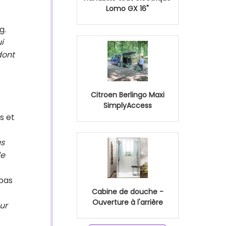
Lomo GX 16"
g.
i
dont
Citroen Berlingo Maxi
SimplyAccess
s et
us
de
 pas
Cabine de douche -
Ouverture à l'arrière
ur