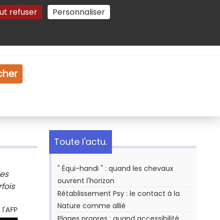
ut refuser
Personnaliser
Gestion des cookies
e
Vidéo
Dossiers
cher
Toute l'actu.
" Équi-handi " : quand les chevaux
les
ouvrent l'horizon
fois
Rétablissement Psy : le contact à la
Nature comme allié
l'AFP
Plages propres : quand accessibilité