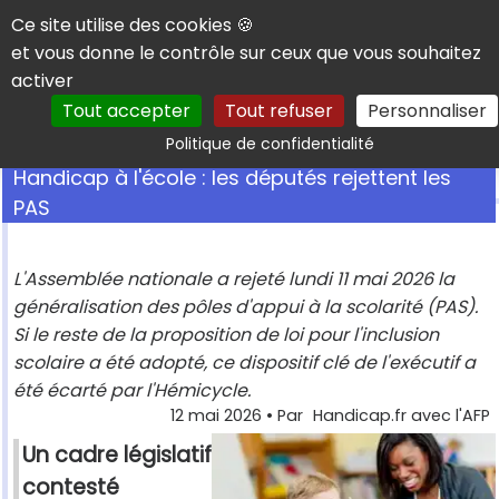
Panneau de gestion des cookies
Ce site utilise des cookies 🍪
et vous donne le contrôle sur ceux que vous souhaitez
activer
Tout accepter
Tout refuser
Personnaliser
Rechercher
Politique de confidentialité
Handicap à l'école : les députés rejettent les
PAS
L'Assemblée nationale a rejeté lundi 11 mai 2026 la
généralisation des pôles d'appui à la scolarité (PAS).
Si le reste de la proposition de loi pour l'inclusion
scolaire a été adopté, ce dispositif clé de l'exécutif a
été écarté par l'Hémicycle.
12 mai 2026
• Par
Handicap.fr avec l'AFP
Un cadre législatif
contesté