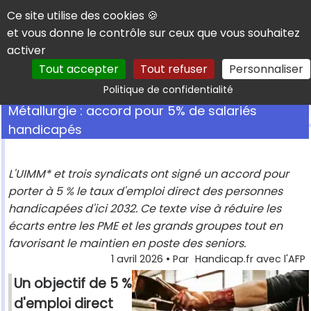
Panneau de gestion des cookies
Ce site utilise des cookies 🍪
et vous donne le contrôle sur ceux que vous souhaitez
activer
Tout accepter
Tout refuser
Personnaliser
Rechercher
Politique de confidentialité
Métallurgie : accord pour 5% de salariés
handicapés
L'UIMM* et trois syndicats ont signé un accord pour
porter à 5 % le taux d'emploi direct des personnes
handicapées d'ici 2032. Ce texte vise à réduire les
écarts entre les PME et les grands groupes tout en
favorisant le maintien en poste des seniors.
1 avril 2026
• Par
Handicap.fr avec l'AFP
Un objectif de 5 %
d'emploi direct