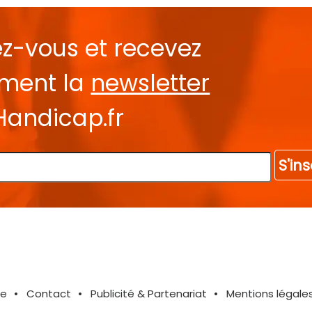
ez-vous et recevez
ement la
newsletter
Handicap.fr
S'ins
te
Contact
Publicité & Partenariat
Mentions légale