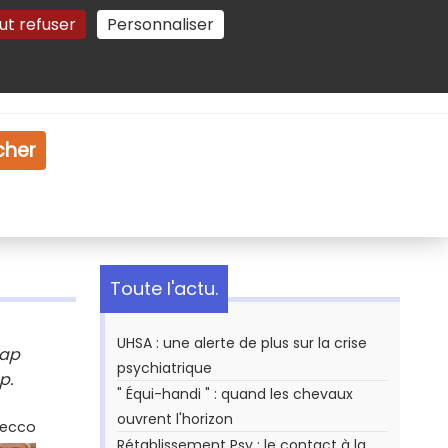
ut refuser
Personnaliser
Gestion des cookies
e
Vidéo
Dossiers
cher
Toute l'actu.
UHSA : une alerte de plus sur la crise
cap
psychiatrique
p.
" Équi-handi " : quand les chevaux
ouvrent l'horizon
Secco
Rétablissement Psy : le contact à la