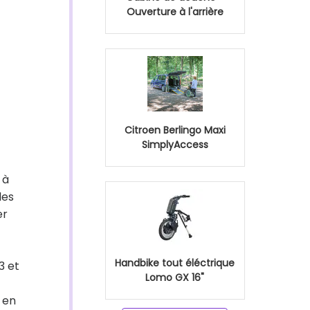
Ouverture à l'arrière
Citroen Berlingo Maxi
SimplyAccess
 à
les
er
Handbike tout éléctrique
3 et
Lomo GX 16"
 en