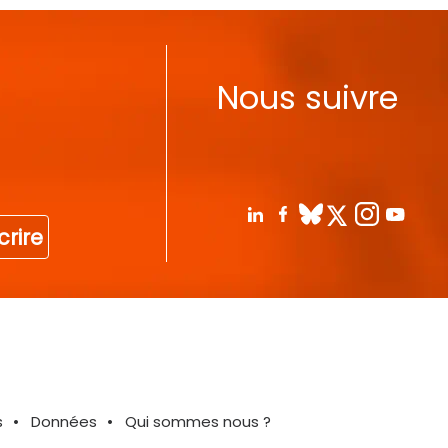
Nous suivre
crire
s
Données
Qui sommes nous ?