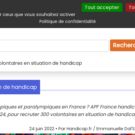
Tout accepter
To
incipal
Navigation complémentaire
Autres services
Plan du site
r ceux que vous souhaitez activer
Politique de confidentialité
Produits & services
Emploi
Droit
Tourism
Recher
olontaires en situation de handicap
on de handicap
ympiques et paralympiques en France ? APF France handi
024, pour recruter 300 volontaires en situation de handica
24 juin 2022
• Par
Handicap.fr / Emmanuelle Dal'