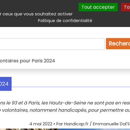
Tout accepter
To
incipal
Navigation complémentaire
Autres services
Plan du site
r ceux que vous souhaitez activer
Politique de confidentialité
Produits & services
Emploi
Droit
Tourism
Recher
lontaires pour Paris 2024
2024
ns le 93 et à Paris, les Hauts-de-Seine ne sont pas en rest
 volontaires, notamment handicapés, pour permettre a
4 mai 2022
• Par
Handicap.fr / Emmanuelle Dal'