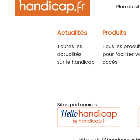
Plan du si
Actualités
Produits
Toutes les
Tous les produi
actualités
pour faciliter v
sur le handicap
accès.
Sites partenaires
59 rue de l'Abondance
-
F