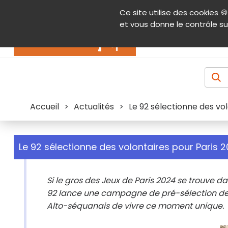
Panneau de gestion des cookies
Ce site utilise des cookies 🍪
Contenu
Aide et accessibilité
Menu pr
et vous donne le contrôle su
Actualités
Accueil
>
Actualités
>
Le 92 sélectionne des vo
Le 92 sélectionne des volontaires pour Paris 
Si le gros des Jeux de Paris 2024 se trouve da
92 lance une campagne de pré-sélection de
Alto-séquanais de vivre ce moment unique.