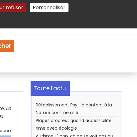
ut refuser
Personnaliser
Gestion des cookies
e
Vidéo
Dossiers
cher
Toute l'actu.
Rétablissement Psy : le contact à la
e. Le
Nature comme allié
ux
Plages propres : quand accessibilité
rime avec écologie
Secco
Autisme : " non, ça ne se voit pas au