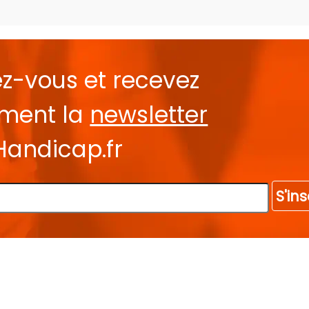
ez-vous et recevez
ement la
newsletter
Handicap.fr
S'ins