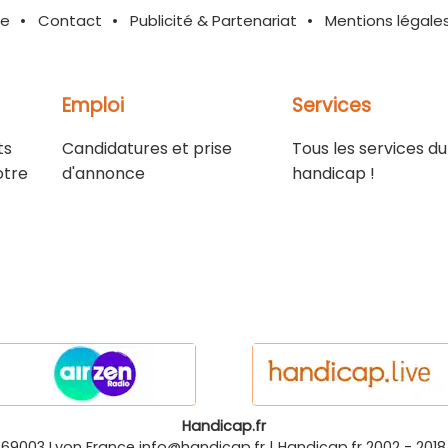
te
Contact
Publicité & Partenariat
Mentions légale
Emploi
Services
ts
Candidatures et prise
Tous les services du
otre
d'annonce
handicap !
Handicap.fr
-69003
Lyon
France
info@handicap.fr
|
Handicap.fr
2002 - 2018