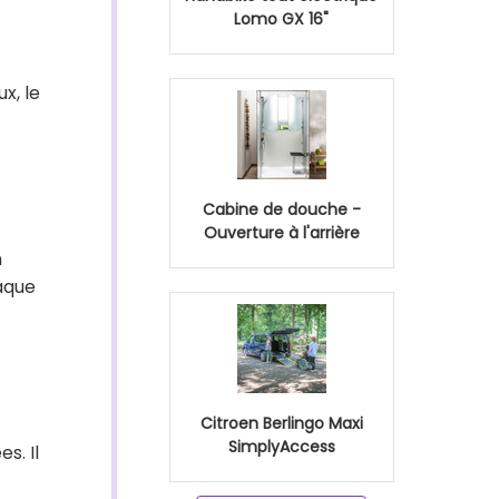
Lomo GX 16"
x, le
Cabine de douche -
Ouverture à l'arrière
n
aque
Citroen Berlingo Maxi
SimplyAccess
s. Il